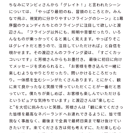
ちなみにマンビィさんから「グレイト！」と言われたシーン
については、「やっぱり最初のね、冒頭のところとか。みん
なで飛ぶ、視覚的に分かりやすいフライングのシーン」と1幕
序盤のウェンディたちとのフライングに注目して欲しいと渡
辺さん。「フライング以外にも、照明や音響だったり、いろ
んなものが乗っかってくると美しく見えます。やっぱりそこ
はグレイトだと思うので、注目していただければ」と自信を
覗かせます。その渡辺さんのフライング姿は、「すごくカッ
コいいです」と芳根さんからもお墨付き。 最後に初日に向け
てメッセージを求められると、「お客様を巻き込んで一緒に
楽しむようなやりとりだったり、問いかけるところだった
り。一体感を生むシーンがたくさんあります。とにかく、観
に来て良かったなと笑顔で帰っていただくことが一番だと思
っていて。僕たちが楽しめば、お客様も楽しんでいただける
というピュアな気持ちでいます」と渡辺さんは“楽しむこ
と”を大切に挑みたいと笑顔。芳根さんは「観に来てくださっ
た皆様を最高なネバーランドへお連れできるように、皆で怪
我なく事故なく、最後まで全員で最終日楽まで駆け抜けてい
きたいです。来てくださる方は何も考えずに、ただ楽しむ心