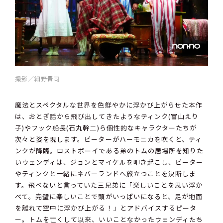
撮影／細野晋司
魔法とスペクタルな世界を色鮮やかに浮かび上がらせた本作
は、おとぎ話から飛び出してきたようなティンク(富山えり
子)やフック船長(石丸幹二)ら個性的なキャラクターたちが
次々と姿を現します。ピーターがハーモニカを吹くと、ティ
ンクが降臨。ロストボーイである弟のトムの居場所を知りた
いウェンディは、ジョンとマイケルを叩き起こし、ピーター
やティンクと一緒にネバーランドへ旅立つことを決断しま
す。飛べないと言っていた三兄弟に「楽しいことを思い浮か
べて。完璧に楽しいことで頭がいっぱいになると、足が地面
を離れて空中に浮かび上がる！」とアドバイスするピータ
ー。トムを亡くして以来、いいことなかったウェンディたち