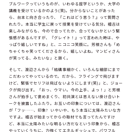
ブルワークっていうものが、いわゆる座学というか、大学の
講義を受けているかのよう(笑)。分からないことがあった
ら、台本と向き合ったり、『これはどう思う？』って質問さ
れたり。本当に学生に戻って授業を受けている気分。稽古は
楽しみながらも、今ので合ってたか、合ってないかという緊
張感があるんですが、『グレイト！』って言われた時は、や
っぱり嬉しいですね」と、ニコニコ笑顔に。芳根さんも「め
ちゃくちゃ笑ってくださるから、嬉しいよね。マンビィさん
が笑ってる、みたいな」と頷く。
そして、渡辺さんから「結構事細かく、いろんな細部にまで
こだわってやっているので。だから、フライングで飛びます
けど、緊張でセリフは飛ばないようにします(笑)」と、ジョー
クが飛び出す。「おっ、ウマい。今の上手、よっ！」と芳根
さんが拍手して褒めまくり、初共演とは思えない掛け合いト
ークを披露したふたり。お互いの印象については、渡辺さん
が「フッ……、印象? いやいや、もう本当に太陽みたいな方
ですよ。稽古が始まってからの取材でも言ってたんですけ
ど、本当に太陽みたいな明るい方だなという印象から、稽古
やっていくうちに、力強くてエネルギッシュで、パワフル