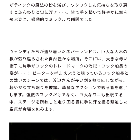
がティンクの魔法の粉を浴び、ワクワクした気持ちを取り戻
すとふんわりと宙に浮き……。皆で手を繋いで軽やかに空を
飛ぶ姿は、感動的でミラクルな瞬間でした。
ウェンディたちが辿り着いたネバーランドは、巨大な大木の
根が張り巡らされた自然豊かな場所。そこには、大きな赤い
帽子に片手がフックのトレードマークの海賊・フック船長の
姿が……！ ピーターを捕まえようと狙っているフック船長と
の戦いのシーンでは、渡辺さんが長い剣を振り回しながら、
軽やかな立ち廻りを披露。華麗なアクションで観る者を魅了
します。強敵のフックだけでなく、巨大なワニも出現する
中、ステージを所狭しと走り回る姿に手に汗を握る緊迫した
空気が会場を包みます。