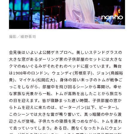
撮影／細野晋司
会見後はいよいよ公開ゲネプロへ。美しいステンドグラスの
大きな窓があるダーリング家の子供部屋のセットには大きな
クマのぬいぐるみがそれぞれのベッドに座っています。舞台
は1908年のロンドン。ウェンディ(芳根京子)、ジョン(鳥越裕
貴)、マイケル(松岡広大)、身体の弱い末っ子のトムが戦争ご
っこをしながら、部屋中を飛び回るシーンから幕開け。幸せ
な家族な光景から一転、トムが高熱を出したことから旅立ち
の日を迎えます。皆が寝静まった遅い時間、子供部屋の窓か
らトムを迎えに来たのは、ピーターパン(以下、ピーター)。
このシーンでは大きな雷が鳴り響いて、真っ暗闇の中から渡
辺さんが登場。子供たちの寝顔を見つめながら、トムを連れ
て去っていってしまう。ある日、居なくなったトムにウェン