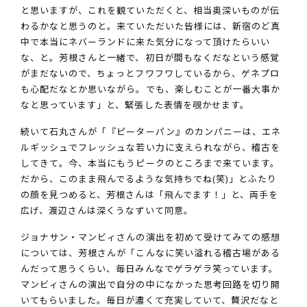
と思いますが、これを観ていただくと、相当奥深いものが伝
わるかなと思うのと。来ていただいた皆様には、新宿のど真
中で本当にネバーランドに来た気分になって頂けたらいい
な、と。芳根さんと一緒で、初日が間もなくだなという感覚
がまだないので、ちょっとフワフワしているから、ゲネプロ
も心配だなとか思いながら。でも、楽しむことが一番大事か
なと思っています」と、緊張した表情を覗かせます。
続いて石丸さんが「『ピーターパン』のカンパニーは、エネ
ルギッシュでフレッシュな若い力に支えられながら、稽古を
してきて。今、本当にもうピークのところまで来ています。
だから、このまま飛んでるような気持ちでね(笑)」とふたり
の顔を見つめると、芳根さんは「飛んでます！」と、両手を
広げ、渡辺さんは深くうなずいて同意。
ジョナサン・マンビィさんの演出を初めて受けてみての感想
については、芳根さんが「こんなに笑い溢れる稽古場がある
んだって思うくらい、毎日みんなでゲラゲラ笑っています。
マンビィさんの演出で自分の中になかった思考回路を切り開
いてもらいました。毎日が濃くて充実していて、贅沢だなと