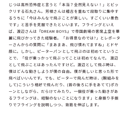
じつは高所恐怖症と言うと「本当？全然見えない！」とビッ
クリする石丸さん。芳根さんは稽古を重ねて段取りに集中す
るうちに「今はみんなで飛ぶことが楽しい。すごくいい景色
です」と苦手を克服できたといいます。フライングといえ
ば、渡辺さんは『DREAM BOYS』で帝国劇場の客席上空を華
麗に飛びかってきた経験者。「お得意なのでは?」とレポータ
ーさんからの質問に「まあまあ、飛び慣れてますね」とドヤ
顔に。しかし、ピーターパンとして飛ぶのは初めてというこ
とで、「役が乗っかって飛ぶってことは初めてなんで。 渡辺
として飛ぶことはあったんですけど。渡辺として飛ぶ時は、
僕はどんな動きしようが僕の自由。僕が美しいと思った形で
飛べばいいんです。でも、ピーターで飛んだ時は、(腕組みを
して)こういう格好で飛んだり、(首の後ろに手をあてて)ポカ
ーンとしながら、だらけてみたり。一個役が乗った動きがあ
るフライングは、経験のないことになります」と身振り手振
りでフライングを説明しつつ、背筋を伸ばします。