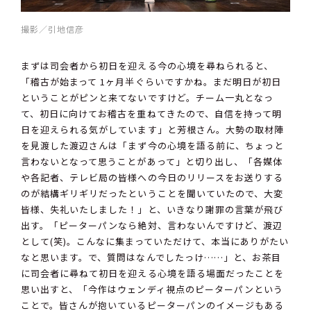
撮影／引地信彦
まずは司会者から初日を迎える今の心境を尋ねられると、
「稽古が始まって 1ヶ月半ぐらいですかね。まだ明日が初日
ということがピンと来てないですけど。チーム一丸となっ
て、初日に向けてお稽古を重ねてきたので、自信を持って明
日を迎えられる気がしています」と芳根さん。大勢の取材陣
を見渡した渡辺さんは「まず今の心境を語る前に、ちょっと
言わないとなって思うことがあって」と切り出し、「各媒体
や各記者、テレビ局の皆様への今日のリリースをお送りする
のが結構ギリギリだったということを聞いていたので、大変
皆様、失礼いたしました！」と、いきなり謝罪の言葉が飛び
出す。「ピーターパンなら絶対、言わないんですけど、渡辺
として(笑)。こんなに集まっていただけて、本当にありがたい
なと思います。で、質問はなんでしたっけ……」と、お茶目
に司会者に尋ねて初日を迎える心境を語る場面だったことを
思い出すと、「今作はウェンディ視点のピーターパンという
ことで。皆さんが抱いているピーターパンのイメージもある