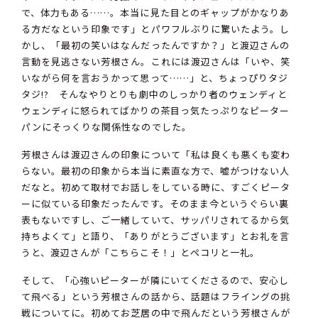
で、体力もある……。本当に見た目とのギャップがかなりあ
る方だなという印象です」とパワフルぶりに驚いたよう。し
かし、「最初の笑いはなんだったんですか？」と渡辺さんの
言動を見逃さない芳根さん。これには渡辺さんは「いや、笑
いながら何を言おうかって思って……」と、ちょっぴりタジ
タジ!? そんなやりとりも劇中のしっかり者のウェンディと
ウェンディに怒られてばかりの茶目っ気たっぷりなピーター
パンにそっくりな関係性なのでした。
芳根さんは渡辺さんの印象について「私は良くも悪くも変わ
らない。最初の印象から本当に素直な方で、嘘がつけない人
だなと。初めて取材でお話しをしている時に、すごくピータ
ーに似ている印象だったんです。そのまま今というぐらい裏
表もないですし、ご一緒していて、サッパリされてるから気
持ちよくて」と語り、「ありがとうございます」とお礼を言
うと、渡辺さんが「こちらこそ！」とペコリと一礼。
そして、「心強いピーターが隣にいてくださるので、安心し
て飛べる」という芳根さんの話から、話題はフライングの挑
戦についてに。初めてお芝居の中で飛んだという芳根さんが