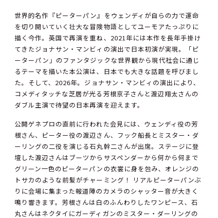
世界的名作『ピーターパン』をウェンディが自らの力で運命
を切り開いていく壮大な冒険物語としてユーモアたっぷりに
描く今作。英国で再演を重ね、2021年には本作を長年手掛け
てきたジョナサン・マンビィの演出で日本初演が実現。「ピ
ーターパン」のファンタジックな世界観から現代社会に通じ
るテーマを描いた本公演は、日本でも大きな話題を呼びまし
た。そして、2026年。ジョナサン・マンビィの演出により、
コメディタッチな芝居が光る芳根京子さんと渡辺翔太さんの
ダブル主演で待望の日本再演を迎えます。
公開ゲネプロの直前に行われた会見には、ウェンディ役の芳
根さん、ピーター役の渡辺さん、フック船長とミスター・ダ
ーリングの二役を演じる石丸幹二さんが出席。ステージに登
壇した渡辺さんはブーツからサスペンダーから何から何まで
グリーン一色のピーターパンの衣裳に身を包み、オレンジの
トサカのような前髪がチャーミング！ リアルピーターパンぶ
りに会場に集まった報道陣のカメラのシャッター音が大きく
鳴り響きます。芳根さんは白のふんわりしたワンピース、石
丸さんはネクタイにガーディガンのミスター・ダーリングの