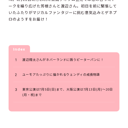
ークを繰り広げた芳根さんと渡辺さん。初日を前に緊張して
いたふたりがマジカルファンタジーに挑む意気込みとゲネプ
ロのようすをお届け！
Index
渡辺翔太さんがネバーランドに誘うピーターパンに！
ユーモアたっぷりに描かれるウェンディの成長物語
東京公演は7月5日(日)まで、大阪公演は7月13日(月)～20日
(月・祝)まで