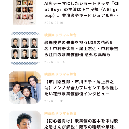
AIをテーマにしたショートドラマ『Ch
at Boy』の主演は正門良規（Aぇ! gr
oup）。共演者やキービジュアルを解
禁！
2026.07.10
映画&ドラマ&舞台
歌舞伎界の未来を担うU35の花形6
名！中村壱太郎・尾上右近・中村米吉
ら注目の歌舞伎俳優 意外な素顔も
2026.06.04
映画&ドラマ&舞台
【市川染五郎・市川團子・尾上辰之
助】ノンノが全力プレゼンする今推し
たい花形歌舞伎俳優インタビュー
2026.05.31
映画&ドラマ&舞台
【初心者向け】歌舞伎の基本を中村歌
之助さんが解説！隈取の種類や意味、