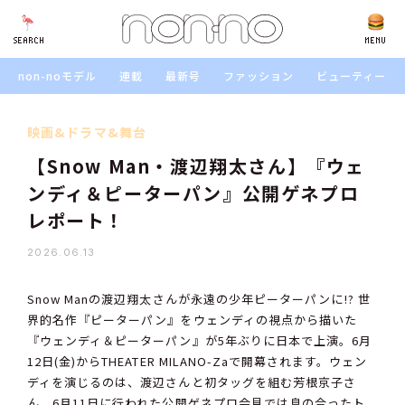
SEARCH
SEARCH
MENU
non-noモデル
連載
最新号
ファッション
ビューティー
映画&ドラマ&舞台
【Snow Man・渡辺翔太さん】『ウェ
ンディ＆ピーターパン』公開ゲネプロ
レポート！
2026.06.13
Snow Manの渡辺翔太さんが永遠の少年ピーターパンに――!? 世
界的名作『ピーターパン』をウェンディの視点から描いた
『ウェンディ＆ピーターパン』が5年ぶりに日本で上演。6月
12日(金)からTHEATER MILANO-Zaで開幕されます。ウェン
ディを演じるのは、渡辺さんと初タッグを組む芳根京子さ
ん。6月11日に行われた公開ゲネプロ会見では息の合ったト