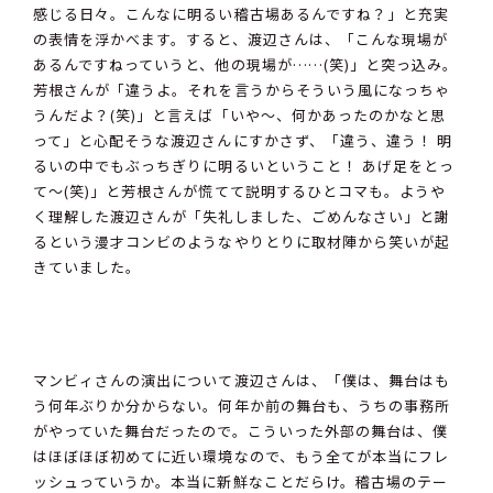
感じる日々。こんなに明るい稽古場あるんですね？」と充実
の表情を浮かべます。すると、渡辺さんは、「こんな現場が
あるんですねっていうと、他の現場が……(笑)」と突っ込み。
芳根さんが「違うよ。それを言うからそういう風になっちゃ
うんだよ？(笑)」と言えば「いや～、何かあったのかなと思
って」と心配そうな渡辺さんにすかさず、「違う、違う！ 明
るいの中でもぶっちぎりに明るいということ！ あげ足をとっ
て～(笑)」と芳根さんが慌てて説明するひとコマも。ようや
く理解した渡辺さんが「失礼しました、ごめんなさい」と謝
るという漫才コンビのようなやりとりに取材陣から笑いが起
きていました。
マンビィさんの演出について渡辺さんは、「僕は、舞台はも
う何年ぶりか分からない。何年か前の舞台も、うちの事務所
がやっていた舞台だったので。こういった外部の舞台は、僕
はほぼほぼ初めてに近い環境なので、もう全てが本当にフレ
ッシュっていうか。本当に新鮮なことだらけ。稽古場のテー