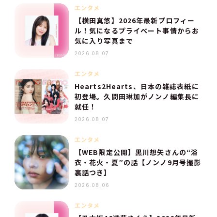
エンタメ
【横田真悠】2026年最新プロフィー
ル！気になるプライベート事情からお
気に入り写真まで
2026.08.07
エンタメ
Hearts2Hearts、日本の雑誌表紙に
初登場。久間田琳加がノンノ編集長に
就任！
2026.08.07
エンタメ
【WEB限定公開】黒川想矢さんの“浴
衣・花火・夏”の話【ノンノ9月号撮影
裏話つき】
2026.08.06
エンタメ