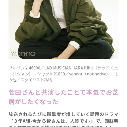
ブルゾン￥46000／LAD MUSICIAN HARAJUKU（ラッド ミュ
ージシャン） シャツ￥21800／vendor（nonnative） そ
の他／スタイリスト私物
菅田さんと共演したことで本気でお芝
居がしたくなった
放送されるたびに衝撃度が増していく話題のドラマ
『３年A組-今から皆さんは、人質です-』で、頭脳明