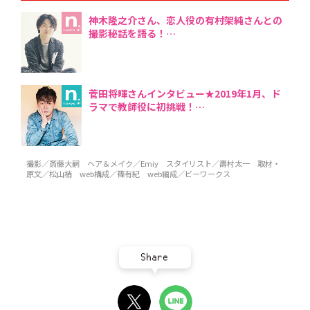
神木隆之介さん、恋人役の有村架純さんとの
撮影秘話を語る！
菅田将暉さんインタビュー★2019年1月、ド
ラマで教師役に初挑戦！
撮影／斎藤大嗣 ヘア＆メイク／Emiy スタイリスト／壽村太一 取材・
原文／松山梢 web構成／篠有紀 web編成／ビーワークス
Share