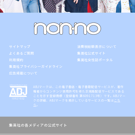
サイトマップ
消費税総額表示について
よくあるご質問
集英社公式サイト
利用規約
集英社女性誌ポータル
集英社プライバシーガイドライン
広告掲載について
ABJマークは、この電子書店・電子書籍配信サービスが、著作
権者からコンテンツ使用許可を得た正規版配信サービスである
ことを示す登録商標（登録番号 第6091713号）です。ABJマー
クの詳細、ABJマークを掲示しているサービスの一覧は
こち
ら
。
集英社の各メディアの公式サイト