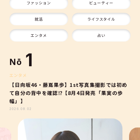
ファッション
ビューティー
9
就活
ライフスタイル
10
エンタメ
占い
1
Nō
2
エンタメ
【日向坂46・藤嶌果歩】1st写真集撮影では初め
て自分の背中を確認⁉【8月4日発売「果実の歩
3
幅」】
2026.08.02
4