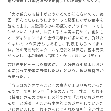
晰な優等生の逢沢博己役を演じている萩原利久くん。
「実は僕たちも結末がどうなるのか知らないので、毎
回『死んでたらどうしよう』って緊張しながら台本を
読んでます。真壁翔役の神尾楓珠はプライベートでも
仲がいいんですが、共演するのは実は初めて。他にも
オーディションでよく会う同年代が多いので、負けた
くないという気持ちもあるし、刺激をもらってます
ね。僕の高校時代はクールな逢沢とは真逆。基本元気
だったし、休み時間は缶蹴りとかしてました（笑）」
芸能界デビューは９歳の時。「大好きな小島よしおさ
んに会って友達に自慢したい」という、軽い気持ちか
らだった。
。
「当時はお芝居することへの意志が１ミリもなかった
んです。でもドラマ『運命の人』で、共演した菅田
（将暉）さんの演技を目の前で見て『これがお芝居な
んだ』と感激。そこから本格的にお芝居をしていきた
いと思いました。菅田さんとはそれ以降も何度か共演