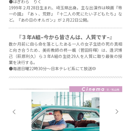
●はぎわら りく
1999年２月28日生まれ、埼玉県出身。主な出演作は映画『帝
一の國』『あゝ、荒野』『十二人の死にたい子どもたち』な
ど。『あの日のオルガン』が２月22日公開。
『３年A組–今から皆さんは、人質です–』
数か月前に自ら命を落としたある一人の女子生徒の死の真相
と向き合うため、美術教師の柊一颯（菅田将暉）は、逢沢博
己（萩原利久）ら３年A組の生徒29人を人質に取り最後の授
業を決行する。
●毎週日曜22時30分～日本テレビ系にて放送中