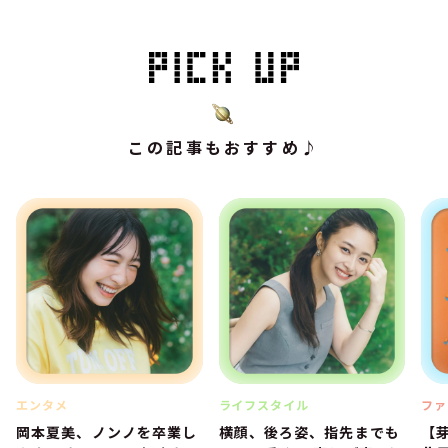
この記事もおすすめ♪
エンタメ
ライフスタイル
ファ
岡本夏美、ノンノを卒業し
横顔、後ろ姿、指先までも
【