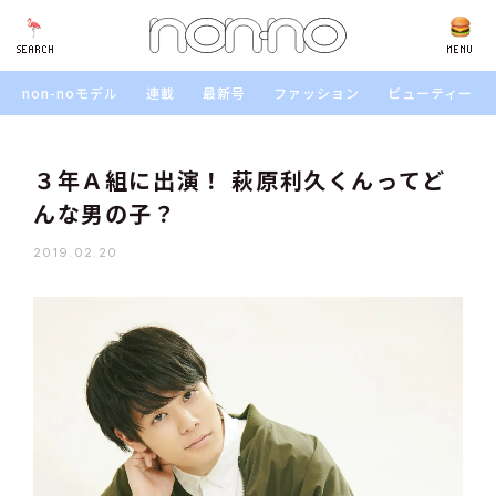
SEARCH
SEARCH
MENU
non-noモデル
連載
最新号
ファッション
ビューティー
３年Ａ組に出演！ 萩原利久くんってど
んな男の子？
2019.02.20