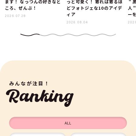
ます！ なっつんの好きなと
っと可愛く！ 寄れば寄るほ
＂
ころ、ぜんぶ！
どフォトジェな10のアイデ
人
ィア
ー
2026.07.28
2026.08.04
202
みんなが注目！
Ranking
ALL