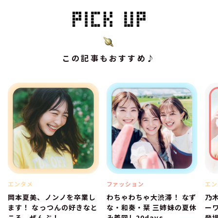
この記事もおすすめ♪
エンタメ
ファッション
エン
岡本夏美、ノンノを卒業し
わちゃわちゃ大渋滞！ なず
乃
ます！ なっつんの好きなと
な・和奏・栞 三姉妹の夏休
ー
ころ、ぜんぶ！
み着回し20days
登