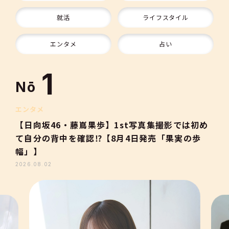
9
就活
ライフスタイル
10
エンタメ
占い
1
Nō
2
エンタメ
【日向坂46・藤嶌果歩】1st写真集撮影では初め
て自分の背中を確認⁉【8月4日発売「果実の歩
3
幅」】
2026.08.02
4
5