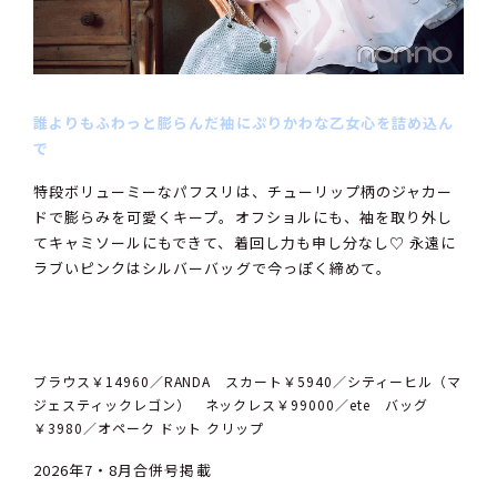
誰よりもふわっと膨らんだ袖にぷりかわな乙女心を詰め込ん
で
特段ボリューミーなパフスリは、チューリップ柄のジャカー
ドで膨らみを可愛くキープ。オフショルにも、袖を取り外し
てキャミソールにもできて、着回し力も申し分なし♡ 永遠に
ラブいピンクはシルバーバッグで今っぽく締めて。
ブラウス￥14960／RANDA スカート￥5940／シティーヒル（マ
ジェスティックレゴン） ネックレス￥99000／ete バッグ
￥3980／オペーク ドット クリップ
2026年7・8月合併号掲載