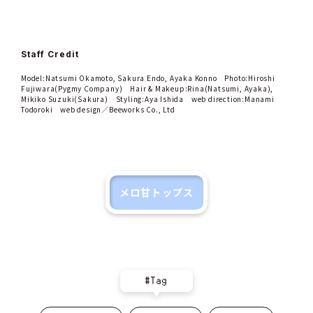
Staff Credit
Model:Natsumi Okamoto, Sakura Endo, Ayaka Konno Photo:Hiroshi
Fujiwara(Pygmy Company) Hair & Makeup:Rina(Natsumi, Ayaka),
Mikiko Suzuki(Sakura) Styling:Aya Ishida web direction:Manami
Todoroki web design／Beeworks Co., Ltd
メロ甘トップス
#Tag