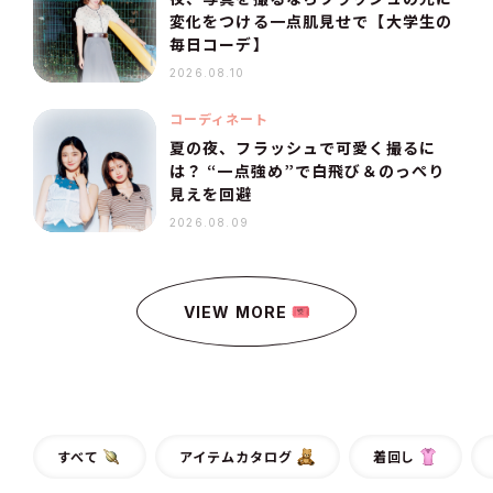
変化をつける一点肌見せで【大学生の
毎日コーデ】
2026.08.10
コーディネート
夏の夜、フラッシュで可愛く撮るに
は？ “一点強め”で白飛び＆のっぺり
見えを回避
2026.08.09
VIEW MORE
すべて
アイテムカタログ
着回し