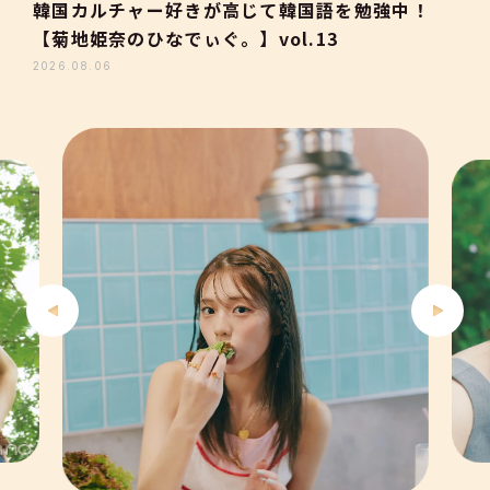
韓国カルチャー好きが高じて韓国語を勉強中！
【菊地姫奈のひなでぃぐ。】vol.13
3
2026.08.06
4
5
6
7
8