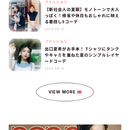
ファッション
【新社会人の夏服】モノトーンで大人
っぽく！帰省や休日もおしゃれに映え
る着回し5コーデ
2026.08.10
ファッション
出口夏希がお手本！ Tシャツにタンク
やキャミを重ねた夏のシンプルレイヤ
ードコーデ
2026.08.10
VIEW MORE