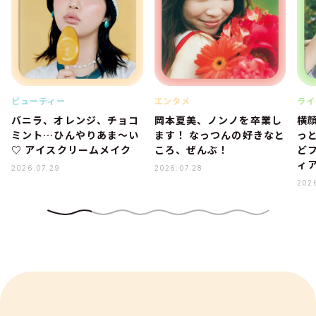
ビューティー
エンタメ
ライ
バニラ、オレンジ、チョコ
岡本夏美、ノンノを卒業し
横
ミント…ひんやりあま～い
ます！ なっつんの好きなと
っ
♡ アイスクリームメイク
ころ、ぜんぶ！
ど
ィ
2026.07.29
2026.07.28
202