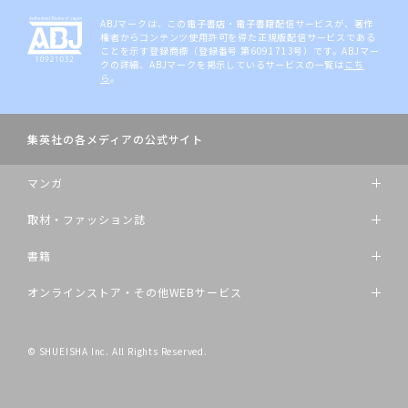
ABJマークは、この電子書店・電子書籍配信サービスが、著作
権者からコンテンツ使用許可を得た正規版配信サービスである
ことを示す登録商標（登録番号 第6091713号）です。ABJマー
クの詳細、ABJマークを掲示しているサービスの一覧は
こち
ら
。
集英社の各メディアの公式サイト
マンガ
取材・ファッション誌
書籍
オンラインストア・その他WEBサービス
© SHUEISHA Inc. All Rights Reserved.