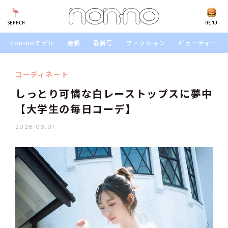
SEARCH
SEARCH
MENU
non-noモデル
連載
最新号
ファッション
ビューティー
コーディネート
しっとり可憐な白レーストップスに夢中
【大学生の毎日コーデ】
2026.06.01