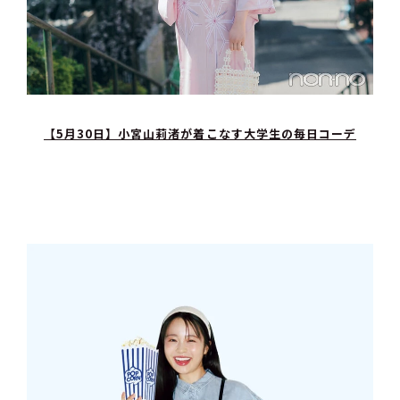
【5月30日】小宮山莉渚が着こなす大学生の毎日コーデ