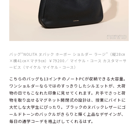
バッグ“NOLITA ヌバック ホーボー ショルダー ラージ”（縦28㎝
×横41㎝×マチ9㎝）￥79200／ マイケル・コース カスタマーサ
ービス（マイケル マイケル・コース）
こちらのバッグも13インチのノートPCが収納できる大容量。
ワンショルダーならではのすっきりしたシルエットが、大荷
物の日でもこなれた印象に見せてくれます。片手でさっと荷
物を取り出せるマグネット開閉式の設計は、授業にバイトに
大忙しな大学生にぴったり。ブラックのヌバックレザーにゴ
ールドトーンのバックルがきらりと輝く上品なデザインが、
毎日の通学コーデを格上げしてくれるはず。