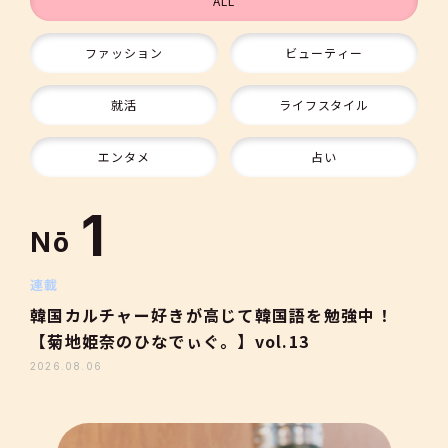
ALL
ファッション
ビューティー
9
就活
ライフスタイル
10
エンタメ
占い
1
Nō
2
連載
韓国カルチャー好きが高じて韓国語を勉強中！
【菊地姫奈のひなでぃぐ。】vol.13
3
2026.08.06
4