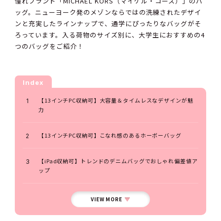
憧れブランド「MICHAEL KORS（マイケル・コース）」のバ
ッグ。ニューヨーク発のメゾンならではの洗練されたデザイ
ンと充実したラインナップで、通学にぴったりなバッグがそ
ろっています。入る荷物のサイズ別に、大学生におすすめの4
つのバッグをご紹介！
Index
【13インチPC収納可】大容量＆タイムレスなデザインが魅
力
【13インチPC収納可】こなれ感のあるホーボーバッグ
【iPad収納可】トレンドのデニムバッグでおしゃれ偏差値ア
ップ
VIEW MORE