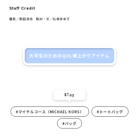
Staff Credit
撮影／原田凌佑 取材・文／松坂奈央子
大学生のためのQOL爆上がりアイテム
#Tag
#マイケルコース（MICHAEL KORS）
#トートバッグ
#バッグ