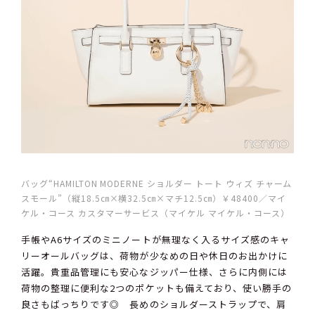
バッグ“HAMILTON MODERNE ショルダー トート ウィズ チャーム
スモール”（縦18.5㎝×横32.5㎝×マチ12.5㎝）￥48400／マイ
ケル・コース カスタマーサービス（マイケル マイケル・コース）
手帳やA6サイズのミニノートが無理なく入るサイズ感のキャ
リーオールバッグは、荷物が少なめの日や休日のお出かけに
活躍。貴重品管理にも安心なジッパー仕様、さらに内側には
荷物の整理に便利な2つのポケットも備えており、使い勝手の
良さもばっちりです◎ 長めのショルダーストラップで、肩