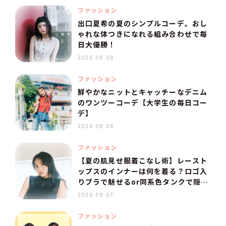
ファッション
出口夏希の夏のシンプルコーデ。おし
ゃれな体つきになれる組み合わせで毎
日大優勝！
2026.08.08
ファッション
鮮やかなニットとキャッチーなデニム
のワンツーコーデ【大学生の毎日コー
デ】
2026.08.08
ファッション
【夏の肌見せ服着こなし術】レースト
ップスのインナーは何を着る？ロゴ入
りブラで魅せるor同系色タンクで隠
す！
2026.08.07
ファッション