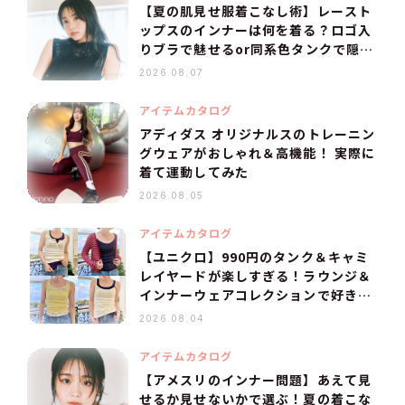
【夏の肌見せ服着こなし術】レースト
ップスのインナーは何を着る？ロゴ入
りブラで魅せるor同系色タンクで隠
す！
2026.08.07
アイテムカタログ
アディダス オリジナルスのトレーニン
グウェアがおしゃれ＆高機能！ 実際に
着て運動してみた
2026.08.05
アイテムカタログ
【ユニクロ】990円のタンク＆キャミ
レイヤードが楽しすぎる！ラウンジ＆
インナーウェアコレクションで好きな
組み合わせを探そう
2026.08.04
アイテムカタログ
【アメスリのインナー問題】あえて見
せるか見せないかで選ぶ！夏の着こな