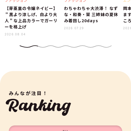
ファッション
ファッション
エン
【芽亜里の令嬢ネイビー】
わちゃわちゃ大渋滞！ なず
岡
＂黒より涼しげ、白より大
な・和奏・栞 三姉妹の夏休
ま
人＂な上品カラーでガーリ
み着回し20days
こ
ーを格上げ
2026.07.29
202
2026.08.04
みんなが注目！
Ranking