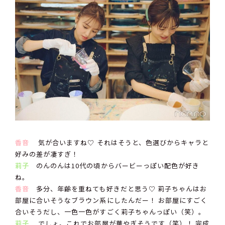
香音
気が合いますね♡ それはそうと、色選びからキャラと
好みの差が凄すぎ！
莉子
のんのんは10代の頃からバービーっぽい配色が好き
ね。
香音
多分、年齢を重ねても好きだと思う♡ 莉子ちゃんはお
部屋に合いそうなブラウン系にしたんだー！ お部屋にすごく
合いそうだし、一色一色がすごく莉子ちゃんっぽい（笑）。
莉子
でしょ。これでお部屋が華やぎそうです（笑）！ 完成