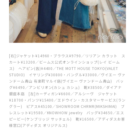
[右]ジャケット¥14960・ブラウス¥9790／リリアン カラット ス
カート¥13200／ビームス公式オンラインショップ(レイ ビーム
ス) ヘアピン(各)¥4400／THE MOTT HOUSE TOKYO(VALET
STUDIO) イヤリング¥30800・バングル¥33000／ヴイエー ヴァ
ンドーム青山 有楽町マルイ店(ヴイエー ヴァンドーム青山) バッ
グ¥6490／アンビリオン(カシュ カシュ) 靴¥38500／ダイアナ
銀座本店 [左]カーディガン¥6600／アルシーヴ ジャケット
¥18700・パンツ¥15400／エドウイン・カスタマーサービス(ラン
グラー) ピアス¥45100／SHOWROOM CHRMR(MIKSHIMAI) ブ
レスレット¥19580／KNOWHOW jewelry バッグ¥34650／エス
ピービー(ケンブリッジ サッチェル) 靴¥16500／アディダスお客
様窓口(アディダス オリジナルス)