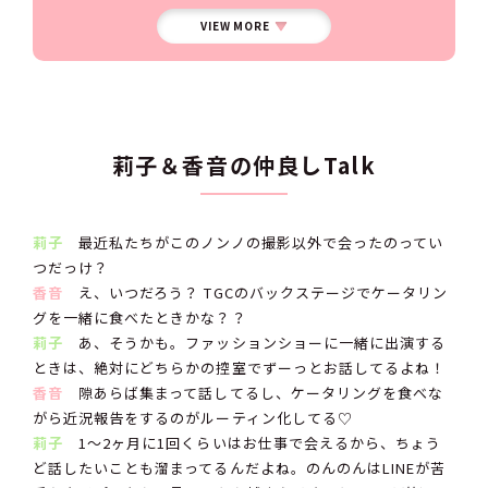
VIEW MORE
莉子＆香音の仲良しTalk
莉子
最近私たちがこのノンノの撮影以外で会ったのってい
つだっけ？
香音
え、いつだろう？ TGCのバックステージでケータリン
グを一緒に食べたときかな？？
莉子
あ、そうかも。ファッションショーに一緒に出演する
ときは、絶対にどちらかの控室でずーっとお話してるよね！
香音
隙あらば集まって話してるし、ケータリングを食べな
がら近況報告をするのがルーティン化してる♡
莉子
1〜2ヶ月に1回くらいはお仕事で会えるから、ちょう
ど話したいことも溜まってるんだよね。のんのんはLINEが苦