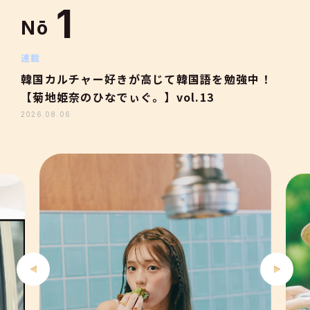
1
Nō
2
連載
韓国カルチャー好きが高じて韓国語を勉強中！
【菊地姫奈のひなでぃぐ。】vol.13
3
2026.08.06
4
5
6
7