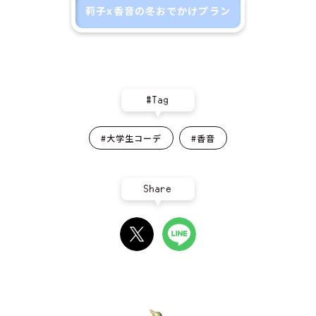
莉子x香音の冬おでかけプラン
#Tag
#大学生コーデ
#香音
Share