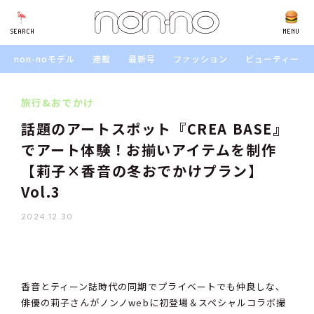
SEARCH
SEARCH
MENU
non-noモデル
連載
最新号
ファッション
ビューティー
旅行&おでかけ
話題のアートスポット『CREA BASE』
でアート体験！お揃いアイテムを制作
【莉子×香音の冬おでかけプラン】
Vol.3
2024.12.30
香音とティーン誌時代の同期でプライベートでも仲良しな、
俳優の莉子さんがノンノwebに初登場＆スペシャルコラボ撮