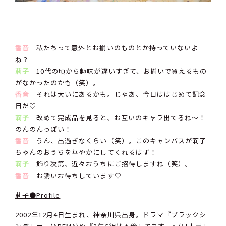
香音
私たちって意外とお揃いのものとか持っていないよ
ね？
莉子
10代の頃から趣味が違いすぎて、お揃いで買えるもの
がなかったのかも（笑）。
香音
それは大いにあるかも。じゃあ、今日ははじめて記念
日だ♡
莉子
改めて完成品を見ると、お互いのキャラ出てるね〜！
のんのんっぽい！
香音
うん、出過ぎなくらい（笑）。このキャンバスが莉子
ちゃんのおうちを華やかにしてくれるはず！
莉子
飾り次第、近々おうちにご招待しますね（笑）。
香音
お誘いお待ちしています♡
莉子●Profile
2002年12月4日生まれ、神奈川県出身。ドラマ『ブラックシ