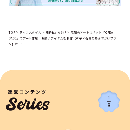
TOP
ライフスタイル
旅行&おでかけ
話題のアートスポット『CREA
BASE』でアート体験！お揃いアイテムを制作【莉子×香音の冬おでかけプラ
ン】Vol.3
連載コンテンツ
1
Series
9