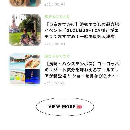
い」本当においしかったものを厳選
2026.08.06
旅行&おでかけ
【東京おでかけ】浴衣で楽しむ超穴場
イベント「SUZUMUSHI CAFÉ」がエ
モくておすすめ！一晩で夏を大満喫
2026.08.04
旅行&おでかけ
【長崎・ハウステンボス】ヨーロッパ
のリゾート気分を味わえるプールエリ
アが新登場！ ショーを見ながらナイト
プール、映えフードも
2026.07.25
VIEW MORE