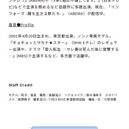
ンデレラ』(ABEMA)や『3年C組は不倫してます。』(日本テレ
ビ)などで主演を務めるなど話題作に多数出演。現在、「イン
フォーマ -闇を生きる獣たち-」（ABEMA）が配信中。
香音●Profile
2001年4月20日生まれ、東京都出身。ノンノ専属モデル。
『ギョギョッとサカナ★スター』（NHK Eテレ）のレギュラ
ー出演や、ドラマ『愛人転生 ―サレ妻は死んだ後に復讐する
―』(MBS)で主演するなど、多方面で活躍中。
Staff Credit
モデル／莉子、香音 撮影／森脇裕介 ヘア＆メイク／鈴木海希子 スタイリ
スト／高野麻子 撮影協力／CREA BASE 新宿御苑前店 構成・文／大塚悠貴