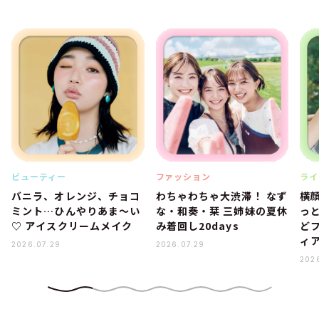
ビューティー
ファッション
ライ
バニラ、オレンジ、チョコ
わちゃわちゃ大渋滞！ なず
横
ミント…ひんやりあま～い
な・和奏・栞 三姉妹の夏休
っ
♡ アイスクリームメイク
み着回し20days
ど
ィ
2026.07.29
2026.07.29
202