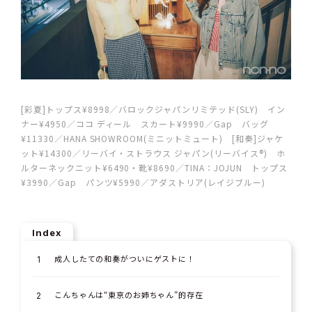
[彩夏]トップス¥8998／バロックジャパンリミテッド(SLY) イン
ナー¥4950／ココ ディール スカート¥9990／Gap バッグ
¥11330／HANA SHOWROOM(ミニットミュート) [和奏]ジャケ
ット¥14300／リーバイ・ストラウス ジャパン(リーバイス®) ホ
ルターネックニット¥6490・靴¥8690／TINA：JOJUN トップス
¥3990／Gap パンツ¥5990／アダストリア(レイジブルー)
Index
成人したての和奏がついにゲストに！
こんちゃんは“東京のお姉ちゃん”的存在