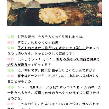
佐藤
お好み焼き、そろそろひっくり返しますね。
紺野
すごい、めちゃくちゃ綺麗！
佐藤
子どものときから修行してきたので（笑）。
片面をも
う少し焼いたら、トッピングして完成です！
紺野
美味しそう〜！ そうだ、
お好み焼きって関西と関東で
切り方が違う
って知ってる？
佐藤
え、初耳です。関東は格子切りじゃないんですか？
紺野
関東はピザとかケーキみたいに、中心から放射状に切
ることが多いの。
佐藤
へ〜！ 関東はシェア前提だからですかね？ 関西は一人
一枚食べるから、縦横で自分の食べやすいサイズに切り分け
るのかな。
紺野
そうなのかも。和奏ちゃんのお好み焼き、サクふわで