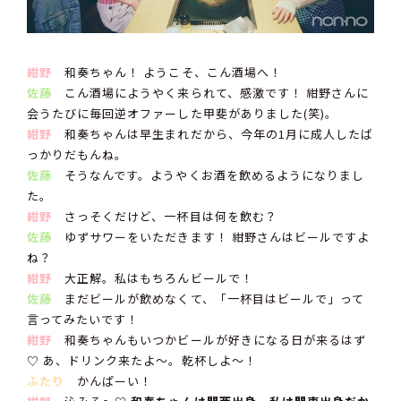
紺野
和奏ちゃん！ ようこそ、こん酒場へ！
佐藤
こん酒場にようやく来られて、感激です！ 紺野さんに
会うたびに毎回逆オファーした甲斐がありました(笑)。
紺野
和奏ちゃんは早生まれだから、今年の1月に成人したば
っかりだもんね。
佐藤
そうなんです。ようやくお酒を飲めるようになりまし
た。
紺野
さっそくだけど、一杯目は何を飲む？
佐藤
ゆずサワーをいただきます！ 紺野さんはビールですよ
ね？
紺野
大正解。私はもちろんビールで！
佐藤
まだビールが飲めなくて、「一杯目はビールで」って
言ってみたいです！
紺野
和奏ちゃんもいつかビールが好きになる日が来るはず
♡ あ、ドリンク来たよ〜。乾杯しよ〜！
ふたり
かんぱーい！