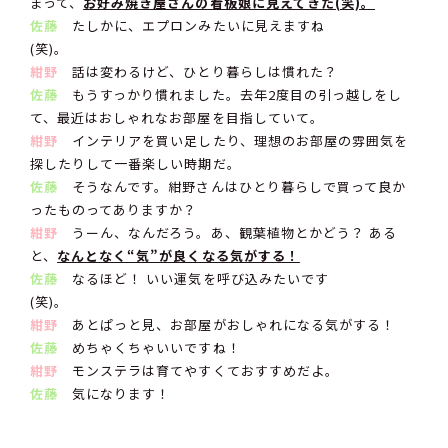
まって、
お好み焼き屋さんの看板娘に見えてきた(笑)。
佐藤
たしかに、エプロンみたいに見えますね
(笑)。
紺野
話は変わるけど、ひとり暮らしは慣れた？
佐藤
もうすっかり慣れました。去年2度目の引っ越しをし
て、最近はおしゃれなお部屋を目指していて。
紺野
インテリアを買い足したり、理想のお部屋の雰囲気を
探したりして一番楽しい時期だ。
佐藤
そうなんです。紺野さんはひとり暮らしで買って良か
ったものってありますか？
紺野
うーん、なんだろう。あ、観葉植物とかどう？ ある
と、
なんとなく“気”が良くなる気がする！
佐藤
なるほど！ いい運気を呼び込みたいです
(笑)。
紺野
あとぱっと見、お部屋がおしゃれになる気がする！
佐藤
めちゃくちゃいいですね！
紺野
モンステラは育てやすくておすすめだよ。
佐藤
気になります！