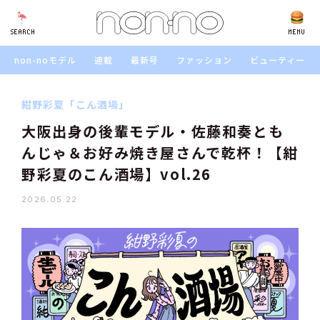
SEARCH
SEARCH
MENU
non-noモデル
連載
最新号
ファッション
ビューティー
紺野彩夏「こん酒場」
大阪出身の後輩モデル・佐藤和奏とも
んじゃ＆お好み焼き屋さんで乾杯！【紺
野彩夏のこん酒場】vol.26
2026.05.22