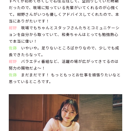
すべてが初めて尽くしで右往左往して、空回りしていた時期
だったので、現場に知っている先輩がいてくれるのが心強く
て。紺野さんがいつも優しくアドバイスしてくれたので、本
当にありがたいです！
紺野
現場でもちゃんとスタッフさんたちとコミュニケーシ
ョンを自分から取っていて、和奏ちゃんはとっても勉強熱心
で本当に偉い！
佐藤
いやいや。足りないところばかりなので、少しでも成
長できたらなって。
紺野
バラエティ番組など、活躍の場が広がってきてるのは
努力の賜物だよ〜！
佐藤
まだまだです！ もっともっとお仕事を頑張りたいなと
思っているところです。