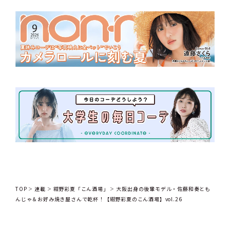
TOP
連載
紺野彩夏「こん酒場」
大阪出身の後輩モデル・佐藤和奏とも
んじゃ＆お好み焼き屋さんで乾杯！【紺野彩夏のこん酒場】vol.26