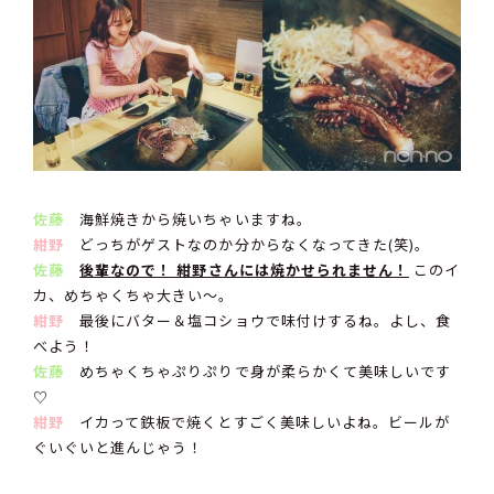
佐藤
海鮮焼きから焼いちゃいますね。
紺野
どっちがゲストなのか分からなくなってきた(笑)。
佐藤
後輩なので！ 紺野さんには焼かせられません！
このイ
カ、めちゃくちゃ大きい〜。
紺野
最後にバター＆塩コショウで味付けするね。よし、食
べよう！
佐藤
めちゃくちゃぷりぷりで身が柔らかくて美味しいです
♡
紺野
イカって鉄板で焼くとすごく美味しいよね。ビールが
ぐいぐいと進んじゃう！