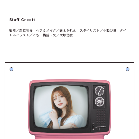
Staff Credit
撮影／森脇裕介 ヘア＆メイク／鈴木かれん スタイリスト／小西沙良 タイ
トルイラスト／とも 構成・文／大塚悠貴