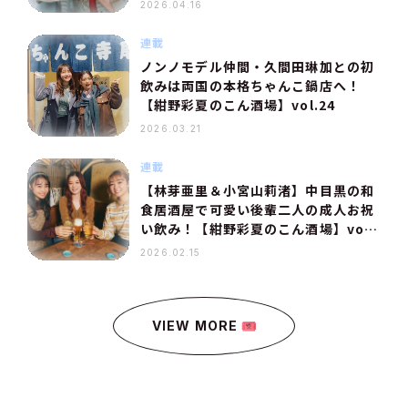
2026.04.16
連載
ノンノモデル仲間・久間田琳加との初
飲みは両国の本格ちゃんこ鍋店へ！
【紺野彩夏のこん酒場】vol.24
2026.03.21
連載
【林芽亜里＆小宮山莉渚】中目黒の和
食居酒屋で可愛い後輩二人の成人お祝
い飲み！【紺野彩夏のこん酒場】vol.
23
2026.02.15
VIEW MORE