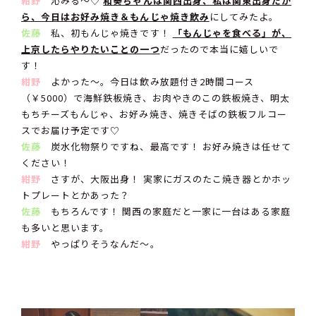
紺野
沁みる〜♡
和奏ちゃんは関西出身、私は関東出身だか
ら、今日はお好み焼き＆もんじゃ焼き飲み
にしてみたよ。
佐藤
私、初もんじゃ焼きです！
「もんじゃを食べる」が、
上京したらやりたいことの一つ
だったので本当に嬉しいで
す！
紺野
よかった〜。今日は飲み放題付き2時間コース
（￥5000）で海鮮鉄板焼き、お肉やきのこの鉄板焼き、明太
もちチーズもんじゃ、お好み焼き、焼きそばの鉄板フルコー
スでお届け予定です♡
佐藤
炭水化物祭りですね、最高です！ お好み焼きは任せて
ください！
紺野
さすが、大阪出身！ 実家にガスのたこ焼き器とかホッ
トプレートとかあった？
佐藤
もちろんです！ 関西の家庭だと一家に一台はある家庭
も多いと思います。
紺野
やっぱりそうなんだ〜。