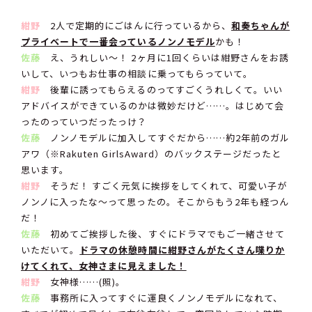
紺野
2人で定期的にごはんに行っているから、
和奏ちゃんが
プライベートで一番会っているノンノモデル
かも！
佐藤
え、うれしい〜！ 2ヶ月に1回くらいは紺野さんをお誘
いして、いつもお仕事の相談に乗ってもらっていて。
紺野
後輩に誘ってもらえるのってすごくうれしくて。いい
アドバイスができているのかは微妙だけど……。はじめて会
ったのっていつだったっけ？
佐藤
ノンノモデルに加入してすぐだから……約2年前のガル
アワ（※Rakuten GirlsAward）のバックステージだったと
思います。
紺野
そうだ！ すごく元気に挨拶をしてくれて、可愛い子が
ノンノに入ったな〜って思ったの。そこからもう2年も経つん
だ！
佐藤
初めてご挨拶した後、すぐにドラマでもご一緒させて
いただいて。
ドラマの休憩時間に紺野さんがたくさん喋りか
けてくれて、女神さまに見えました！
紺野
女神様……(照)。
佐藤
事務所に入ってすぐに運良くノンノモデルになれて、