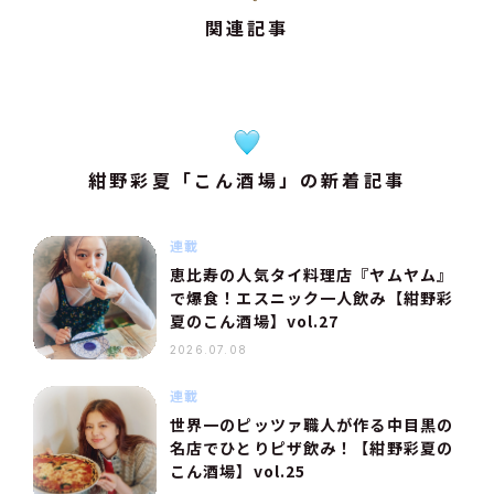
関連記事
紺野彩夏「こん酒場」の新着記事
連載
恵比寿の人気タイ料理店『ヤムヤム』
で爆食！エスニック一人飲み【紺野彩
夏のこん酒場】vol.27
2026.07.08
連載
世界一のピッツァ職人が作る中目黒の
名店でひとりピザ飲み！【紺野彩夏の
こん酒場】vol.25