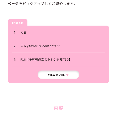
ページ
をピックアップしてご紹介します。
Index
内容
♡ My favorite contents ♡
P18【争奪戦必至のトレンド夏T30】
VIEW MORE
内容