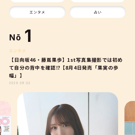
10
エンタメ
占い
1
Nō
2
エンタメ
【日向坂46・藤嶌果歩】1st写真集撮影では初め
て自分の背中を確認⁉【8月4日発売「果実の歩
3
幅」】
2026.08.02
4
5