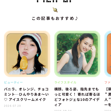
この記事もおすすめ♪
ビューティー
ライフスタイル
ファ
バニラ、オレンジ、チョコ
横顔、後ろ姿、指先までも
【
ミント…ひんやりあま～い
っと可愛く！ 寄れば寄るほ
＂
♡ アイスクリームメイク
どフォトジェな10のアイデ
人
ィア
ー
2026.07.29
2026.08.04
202