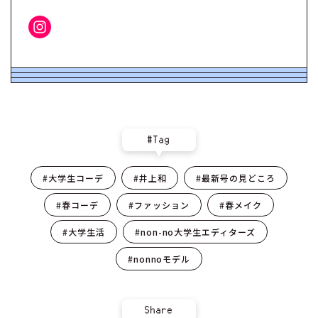
#Tag
#大学生コーデ
#井上和
#最新号の見どころ
#春コーデ
#ファッション
#春メイク
#大学生活
#non-no大学生エディターズ
#nonnoモデル
Share