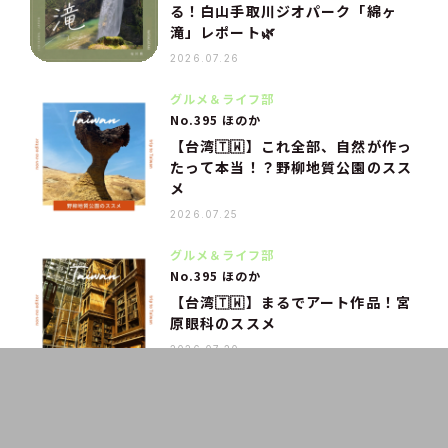
る！白山手取川ジオパーク「綿ヶ
滝」レポート🌿
2026.07.26
グルメ＆ライフ部
No.395 ほのか
【台湾🇹🇼】これ全部、自然が作っ
たって本当！？野柳地質公園のスス
メ
2026.07.25
グルメ＆ライフ部
No.395 ほのか
【台湾🇹🇼】まるでアート作品！宮
原眼科のススメ
2026.07.20
グルメ＆ライフ部
No.395 ほのか