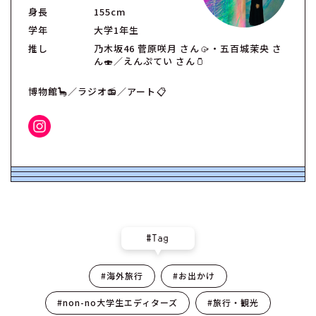
身長
155cm
学年
大学1年生
推し
乃木坂46 菅原咲月 さん🥠・五百城茉央 さ
ん🍣／えんぷてい さん🫙
博物館🦕／ラジオ📻／アート📋
#Tag
#海外旅行
#お出かけ
#non-no大学生エディターズ
#旅行・観光