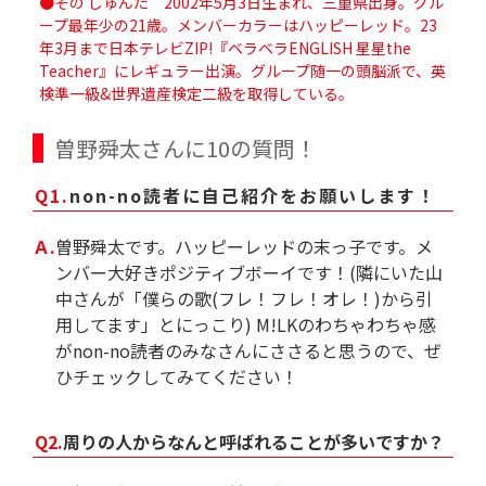
●その しゅんた 2002年5月3日生まれ、三重県出身。グル
ープ最年少の21歳。メンバーカラーはハッピーレッド。23
年3月まで日本テレビZIP!『ベラベラENGLISH 星星the
Teacher』にレギュラー出演。グループ随一の頭脳派で、
英
検準一級&世界遺産検定二級を取得している。
曽野舜太さんに10の質問！
Q1.
non-no読者に自己紹介をお願いします！
Ａ.
曽野舜太です。ハッピーレッドの末っ子です。メ
ンバー大好きポジティブボーイです！(隣にいた山
中さんが「僕らの歌(フレ！フレ！オレ！)から引
用してます」とにっこり) M!LKのわちゃわちゃ感
がnon-no読者のみなさんにささると思うので、ぜ
ひチェックしてみてください！
Q2.
周りの人からなんと呼ばれることが多いですか？