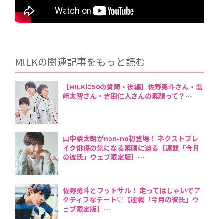
M!LKの関連記事をもっと読む
【M!LKに50の質問・後編】佐野勇斗さん・塩
﨑太智さん・吉田仁人さんの素顔って？
山中柔太朗がnon-no初登場！ ネクストブレ
イク俳優の気になる素顔に迫る【連載「今月
の彼氏」ウェブ限定版】
佐野勇斗とフットサル！ 走ってはしゃいでア
クティブなデート♡【連載「今月の彼氏」ウ
ェブ限定版】