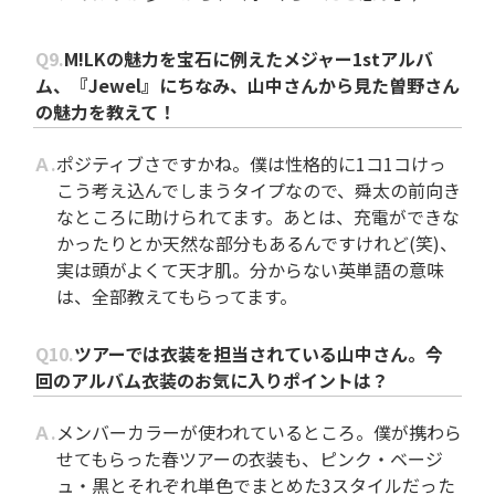
Q9.
M!LKの魅力を宝石に例えたメジャー1stアルバ
ム、『Jewel』にちなみ、山中さんから見た曽野さん
の魅力を教えて！
Ａ.
ポジティブさですかね。僕は性格的に1コ1コけっ
こう考え込んでしまうタイプなので、舜太の前向き
なところに助けられてます。あとは、充電ができな
かったりとか天然な部分もあるんですけれど(笑)、
実は頭がよくて天才肌。分からない英単語の意味
は、全部教えてもらってます。
Q10.
ツアーでは衣装を担当されている山中さん。今
回のアルバム衣装のお気に入りポイントは？
Ａ.
メンバーカラーが使われているところ。僕が携わら
せてもらった春ツアーの衣装も、ピンク・ベージ
ュ・黒とそれぞれ単色でまとめた3スタイルだった