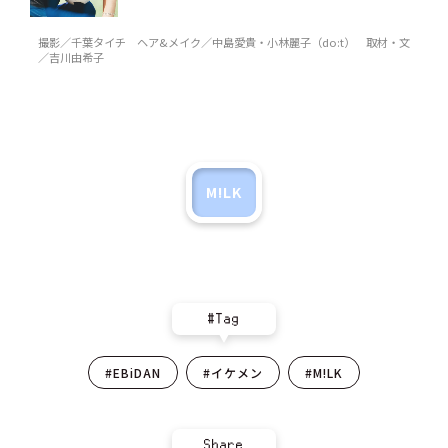
撮影／千葉タイチ ヘア&メイク／中島愛貴・小林麗子（do:t） 取材・文
／吉川由希子
M!LK
#Tag
#EBiDAN
#イケメン
#M!LK
Share