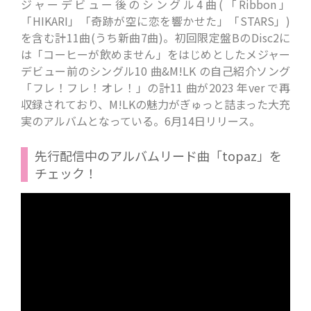
ジャーデビュー後のシングル4曲(「Ribbon」
「HIKARI」「奇跡が空に恋を響かせた」
「STARS」)
を含む計11曲(うち新曲7曲)。初回限定盤BのDisc2に
は「コーヒーが飲めません」をはじめとしたメジャー
デビュー前のシングル10 曲&
M!LK の自己紹介ソング
「フレ！フレ！オレ！」の
計11 曲が2023 年ver で再
収録されており、M!LKの魅力がぎゅっと詰まった大充
実のアルバムとなっている。
6月14日リリース。
先行配信中のアルバムリード曲「topaz」を
チェック！