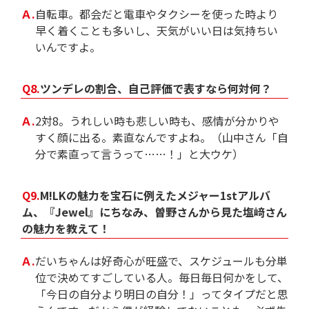
Ａ.
自転車。都会だと電車やタクシーを使った時より
早く着くことも多いし、天気がいい日は気持ちい
いんですよ。
Q8.
ツンデレの割合、自己評価で表すなら何対何？
Ａ.
2対8。うれしい時も悲しい時も、感情が分かりや
すく顔に出る。素直なんですよね。（山中さん「自
分で素直って言うって……！」と大ウケ）
Q9.
M!LKの魅力を宝石に例えたメジャー1stアルバ
ム、『Jewel』にちなみ、曽野さんから見た塩﨑さん
の魅力を教えて！
Ａ.
だいちゃんは好奇心が旺盛で、スケジュールも分単
位で決めてすごしている人。毎日毎日何かをして、
「今日の自分より明日の自分！」ってタイプだと思