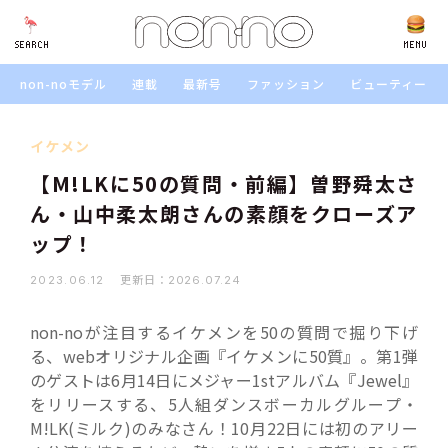
SEARCH
SEARCH
MENU
non-noモデル
連載
最新号
ファッション
ビューティー
イケメン
【M!LKに50の質問・前編】曽野舜太さ
ん・山中柔太朗さんの素顔をクローズア
ップ！
更新日：
2023.06.12
2026.07.24
non-noが注目するイケメンを50の質問で掘り下げ
る、webオリジナル企画『イケメンに50質』。第1弾
のゲストは6月14日にメジャー1stアルバム『Jewel』
をリリースする、5人組ダンスボーカルグループ・
M!LK(ミルク)のみなさん！10月22日には初のアリー