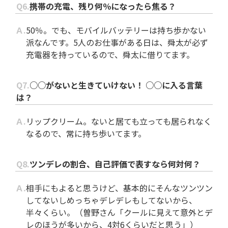
Q6.
携帯の充電、残り何％になったら焦る？
Ａ.
50％。でも、モバイルバッテリーは持ち歩かない
派なんです。5人のお仕事がある日は、舜太が必ず
充電器を持っているので、舜太に借りてます。
Q7.
○○がないと生きていけない！ ○○に入る言葉
は？
Ａ.
リップクリーム。ないと居ても立っても居られなく
なるので、常に持ち歩いてます。
Q8.
ツンデレの割合、自己評価で表すなら何対何？
Ａ.
相手にもよると思うけど、基本的にそんなツンツン
してないしめっちゃデレデレもしてないから、
半々くらい。（曽野さん「クールに見えて意外とデ
レのほうが多いから、4対6くらいだと思う」）