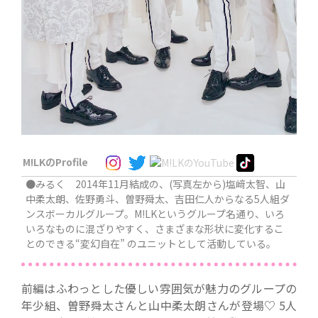
M!LKのProfile
●みるく
2014年11月結成の、(写真左から)塩﨑太智、山
中柔太朗、佐野勇斗、曽野舜太、吉田仁人からなる5人組ダ
ンスボーカルグループ。
M!LKというグループ名通り、
いろ
いろなものに混ざりやすく、さまざまな形状に変化するこ
とのできる
“変幻自在” のユニットとして活動している。
前編はふわっとした優しい雰囲気が魅力のグループの
年少組、
曽野舜太さんと山中柔太朗さんが登場
♡ 5人