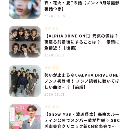
衣・花火・夏”の話【ノンノ9月号撮影
裏話つき】
2026.08.06
イケメン
【ALPHA DRIVE ONE】元気の源は？
夜寝る前最後にすることは？ …素顔に
急接近！【後編】
2026.08.02
イケメン
勢いが止まらないALPHA DRIVE ONE
ノンノ初登場！ ノンノ読者に聴いてほ
しい曲は…？【前編】
2026.08.01
イケメン
【Snow Man・渡辺翔太】毎晩のルー
ティン公開でメンバー愛が炸裂♡ SBC
湘南美容クリニック新CM発表会での