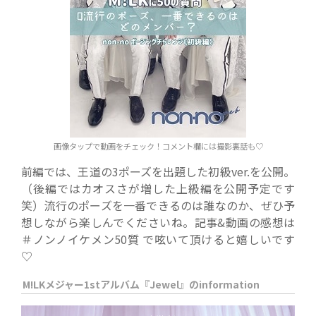
画像タップで動画をチェック！コメント欄には撮影裏話も♡
前編では、王道の3ポーズを出題した初級ver.を公開。
（後編ではカオスさが増した上級編を公開予定です
笑）流行のポーズを一番できるのは誰なのか、ぜひ予
想しながら楽しんでくださいね。記事&動画の感想は
＃ノンノイケメン50質 で呟いて頂けると嬉しいです
♡
M!LKメジャー1stアルバム『Jewel』のinformation