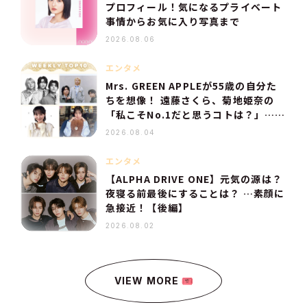
プロフィール！気になるプライベート
事情からお気に入り写真まで
2026.08.06
エンタメ
Mrs. GREEN APPLEが55歳の自分た
ちを想像！ 遠藤さくら、菊地姫奈の
「私こそNo.1だと思うコトは？」…
【人気記事TOP10】
2026.08.04
エンタメ
【ALPHA DRIVE ONE】元気の源は？
夜寝る前最後にすることは？ …素顔に
急接近！【後編】
2026.08.02
VIEW MORE