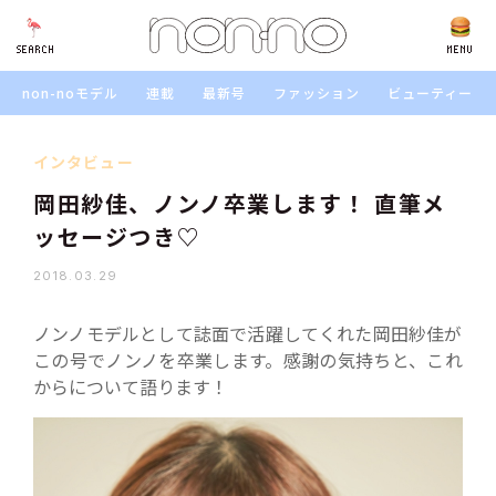
SEARCH
SEARCH
MENU
non-noモデル
連載
最新号
ファッション
ビューティー
インタビュー
岡田紗佳、ノンノ卒業します！ 直筆メ
ッセージつき♡
2018.03.29
ノンノモデルとして誌面で活躍してくれた岡田紗佳が
この号でノンノを卒業します。感謝の気持ちと、これ
からについて語ります！