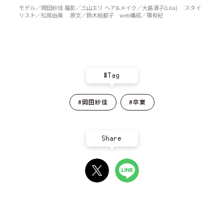
モデル／岡田紗佳 撮影／三山エリ ヘア&メイク／大島清子(Lila) スタイ
リスト／松尾由美 原文／鈴木絵都子 web構成／篠有紀
#Tag
#岡田紗佳
#卒業
Share