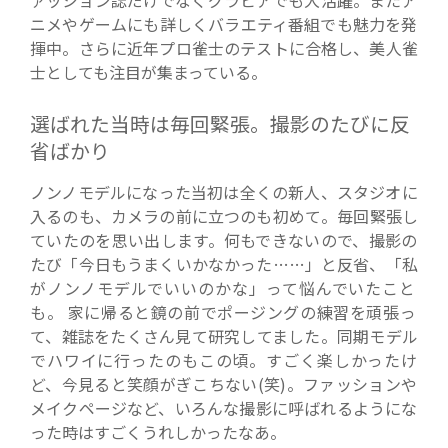
ァッション誌だけでなくグラビアでも大活躍。またア
ニメやゲームにも詳しくバラエティ番組でも魅力を発
揮中。さらに近年プロ雀士のテストに合格し、美人雀
士としても注目が集まっている。
選ばれた当時は毎回緊張。撮影のたびに反
省ばかり
ノンノモデルになった当初は全くの新人、スタジオに
入るのも、カメラの前に立つのも初めて。毎回緊張し
ていたのを思い出します。何もできないので、撮影の
たび「今日もうまくいかなかった……」と反省、「私
がノンノモデルでいいのかな」って悩んでいたこと
も。 家に帰ると鏡の前でポージングの練習を頑張っ
て、雑誌をたくさん見て研究してました。同期モデル
でハワイに行ったのもこの頃。すごく楽しかったけ
ど、今見ると笑顔がぎこちない(笑)。ファッションや
メイクページなど、いろんな撮影に呼ばれるようにな
った時はすごくうれしかったなあ。