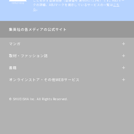
ことを示す登録商標（登録番号 第6091713号）です。ABJマー
クの詳細、ABJマークを掲示しているサービスの一覧は
こち
ら
。
集英社の各メディアの公式サイト
マンガ
取材・ファッション誌
書籍
オンラインストア・その他WEBサービス
© SHUEISHA Inc. All Rights Reserved.