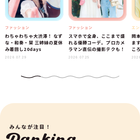
ファッション
ファッション
エン
わちゃわちゃ大渋滞！ なず
スマホで全身、ここまで盛
岡
な・和奏・栞 三姉妹の夏休
れる優勝コーデ。プロカメ
ま
み着回し20days
ラマン直伝の撮影テクも！
こ
2026.07.29
2026.07.25
202
みんなが注目！