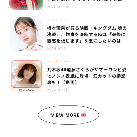
返り！
2026.07.30
インタビュー
橋本環奈が語る映画『キングダム 魂の
決戦』。物事を決断する時は「最後に
直感を信じます」＆夏にしたいのは、
流しそうめん
2026.07.24
インタビュー
乃木坂46遠藤さくらがサマーワンピ姿
でノンノ表紙に登場。幻カットの撮影
裏も！【動画】
2026.07.21
VIEW MORE