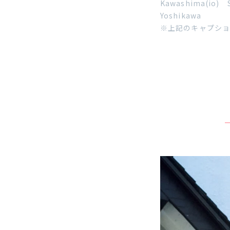
Kawashima(io) S
Yoshikawa
※上記のキャプショ