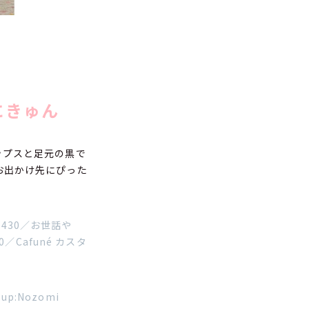
にきゅん
ップスと足元の黒で
お出かけ先にぴった
1430／お世話や
Cafuné カスタ
eup:Nozomi