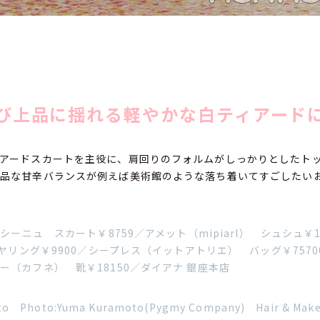
び上品に揺れる軽やかな白ティアード
アードスカートを主役に、肩回りのフォルムがしっかりとしたト
上品な甘辛バランスが例えば美術館のような落ち着いてすごしたい
／シーニュ スカート￥8759／アメット（mipiarl） シュシュ￥
イヤリング￥9900／シープレス（イットアトリエ） バッグ￥75700／
ー（カフネ） 靴￥18150／ダイアナ 銀座本店
ato Photo:Yuma Kuramoto(Pygmy Company) Hair & Mak