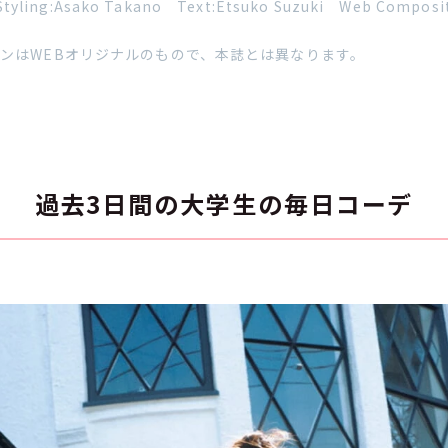
tyling:Asako Takano Text:Etsuko Suzuki Web Composi
ンはWEBオリジナルのもので、本誌とは異なります。
過去3日間の大学生の毎日コーデ