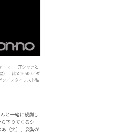
ームウォーマー（Tシャツと
靴下屋） 靴￥16500／ダ
ボン／スタイリスト私
ゃんと一緒に観劇し
から下りてくるシー
なぁ（笑）。姿勢が