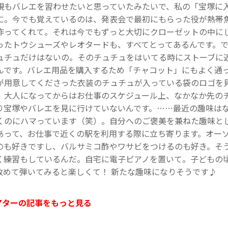
親もバレエを習わせたいと思っていたみたいで、私の「宝塚に
に。今でも覚えているのは、発表会で最初にもらった役が熱帯
作ってくれて。それは今でもずっと大切にクローゼットの中に
ったトウシューズやレオタードも、すべてとってあるんです。
ュチュだけはないの。そのチュチュをはいてる時にストーブに
んです。バレエ用品を購入するため「チャコット」にもよく通
が用意してくださった衣装のチュチュが入っている袋のロゴを
。大人になってからはお仕事のスケジュール上、なかなか先の
り宝塚やバレエを見に行けていないんです。……最近の趣味はな
くのにハマっています（笑）。自分へのご褒美を兼ねた趣味と
あって、お仕事で近くの駅を利用する際に立ち寄ります。オー
のも好きですし、バルサミコ酢やワサビをつけるのも好き。そ
く練習もしているんだ。自宅に電子ピアノを置いて。子どもの
改めて弾いてみると楽しくて！ 新たな趣味になりそうです♪
アターの記事をもっと見る