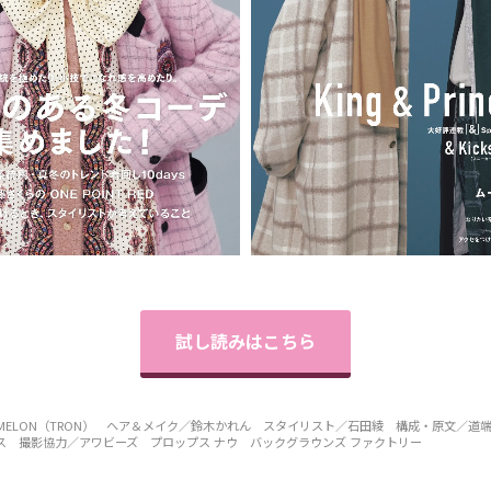
試し読みはこちら
ELON（TRON） ヘア＆メイク／鈴木かれん スタイリスト／石田綾 構成・原文／道端
クス 撮影協力／アワビーズ プロップス ナウ バックグラウンズ ファクトリー