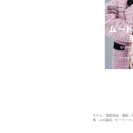
モデル／堀田真由 撮影／M
美 web編成／ビーワー