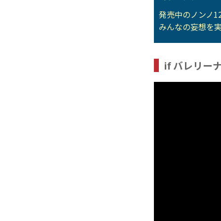
発売中のノンノ1
みんなの妄想を実
if バレリー