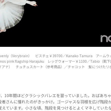
venly（Verybrain） ビスチェ￥39700／Kanako Tamura ア
os pink flagship Harajuku レッグウォーマー￥1100／Tabio（
ダイアナ） チュチュスカート（参考商品）／チャコット 髪につけたリ
まで、10年間ほどクラシックバレエを習っていました。おばあち
役者さんに憧れたのがきっかけ。ゴージャスな羽根を広げ階段
覚えています。小さな頃、階段を見つけるとよくマネしていた