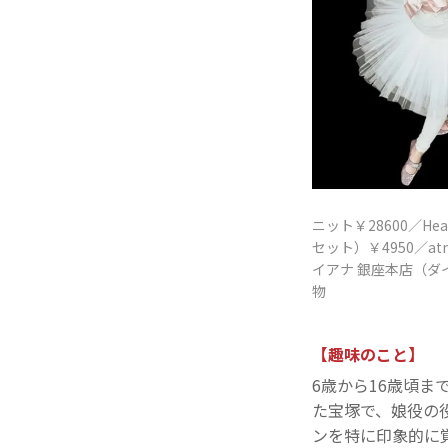
ニット￥28600／Hea
セット）￥4950／atm
イアナ 銀座本店（
物
【趣味のこと】
6歳から16歳頃
た宝塚で、娘役の
ンを特に印象的に