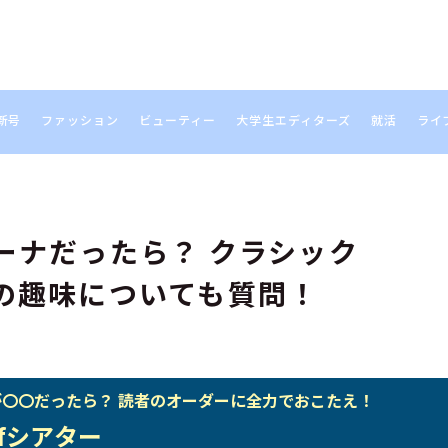
新号
ファッション
ビューティー
大学生エディターズ
就活
ライ
S
ーナだったら？ クラシック
の趣味についても質問！
〇〇だったら？ 読者のオーダーに全力でおこたえ！
ifシアター