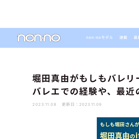
non-noモデル
連載
最
堀田真由がもしもバレリ
バレエでの経験や、最近
更新日：
2023.11.08
2023.11.09
もしも堀田さんが
堀田真由
の