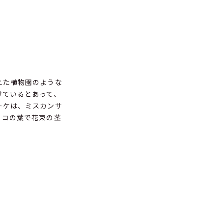
えた植物園のような
けているとあって、
ーケは、ミスカンサ
リコの葉で花束の茎