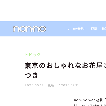
non-noモデル
連載
最
トピック
東京のおしゃれなお花屋さ
つき
更新日：
2025.05.12
2025.07.31
non-no we
け！ センスが光る