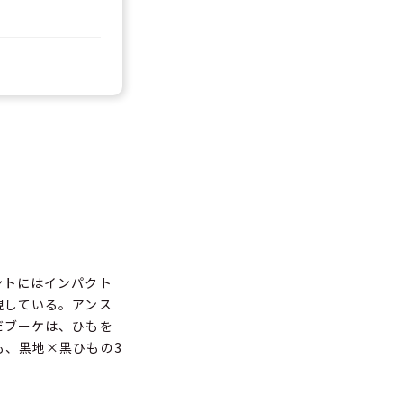
ントにはインパクト
現している。アンス
だブーケは、ひもを
も、黒地×黒ひもの3