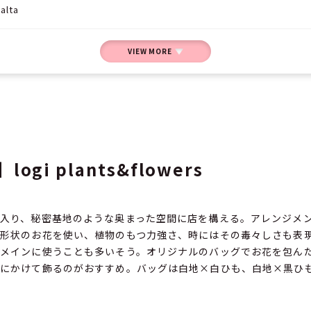
lta
VIEW MORE
ogi plants&flowers
入り、秘密基地のような奥まった空間に店を構える。アレンジメ
形状のお花を使い、植物のもつ力強さ、時にはその毒々しさも表
メインに使うことも多いそう。オリジナルのバッグでお花を包ん
にかけて飾るのがおすすめ。バッグは白地×白ひも、白地×黒ひ