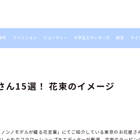
新号
ファッション
ビューティー
大学生エディターズ
就活
ライ
S
ん15選！ 花束のイメージ
b連載「ノンノモデルが綴る花言葉」にてご紹介している東京のお花屋
おしゃれなフラワーショップをエディターが厳選。花束のラッピン