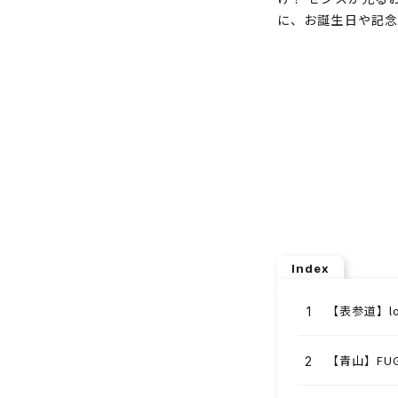
に、お誕生日や記念
Index
【表参道】logi
【青山】FU