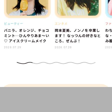
ビューティー
エンタメ
ファ
バニラ、オレンジ、チョコ
岡本夏美、ノンノを卒業し
わ
ミント…ひんやりあま～い
ます！ なっつんの好きなと
な
♡ アイスクリームメイク
ころ、ぜんぶ！
み着
2026.07.29
2026.07.28
202
みんなが注目！