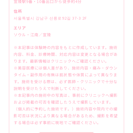
宣陵駅9番・10番出口から徒歩約4分
住所
서울특별시 강남구 선릉로92길 37-3 2F
エリア
ソウル・江南／宣陵
※本記事は体験時の内容をもとに作成しています。施術
内容、料金、診療時間、対応内容は変更となる場合があ
ります。最新情報はクリニックへご確認ください。
※美容医療には個人差があり、施術内容・痛み・ダウン
タイム・副作用の有無は肌状態や体質によって異なりま
す。施術を受ける際は、必ず医師・クリニックで十分な
説明を受けたうえで判断してください。
※本記事内の施術中の写真は、事前にクリニックへ撮影
および掲載の可否を確認したうえで撮影しています。
（個人的に予約した施術です。）施術内容や院内での撮
影可否は状況により異なる場合があるため、撮影を希望
する場合は必ず事前に現地でご確認ください。