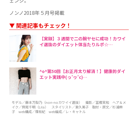
ェンジ。
ノンノ2018年５月号掲載
▼ 関連記事もチェック！
【実録】３週間で二の腕ヤセに成功！カワイ
イ選抜のダイエット体当たりルポ☆
^o^第50回【お正月太り解消！】健康的ダイ
エット実践中(っ’ヮ’c)
モデル／藤本万梨乃（non-noカワイイ選抜） 撮影／冨樫実和 ヘア＆メ
イク／齊尾千明（Lila） スタイリスト／東久美子 取材・原文／杉浦麻
子 web構成／篠有紀 web編成／レ・キャトル