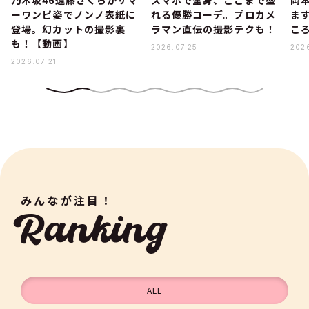
ーワンピ姿でノンノ表紙に
れる優勝コーデ。プロカメ
ま
登場。幻カットの撮影裏
ラマン直伝の撮影テクも！
こ
も！【動画】
2026.07.25
202
2026.07.21
みんなが注目！
Ranking
ALL