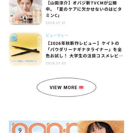
【山田涼介】オバジ新TVCMが公開
中。「夏のケアに欠かせないのはビタ
ミンC」
2026.07.31
ビューティー
【2026年秋新作レビュー】ケイトの
「パウダリーナギナタライナー」を全
色お試し！ 大学生の注目コスメレビュ
ー連載 Vol.22
2026.07.30
VIEW MORE