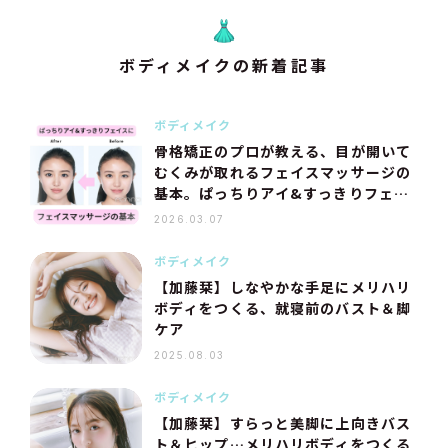
ボディメイクの新着記事
ボディメイク
骨格矯正のプロが教える、目が開いて
むくみが取れるフェイスマッサージの
基本。ぱっちりアイ&すっきりフェイ
スを目指すテク
2026.03.07
ボディメイク
【加藤栞】しなやかな手足にメリハリ
ボディをつくる、就寝前のバスト＆脚
ケア
2025.08.03
ボディメイク
【加藤栞】すらっと美脚に上向きバス
ト＆ヒップ…メリハリボディをつくる