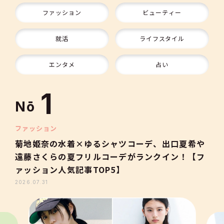
ファッション
ビューティー
9
就活
ライフスタイル
10
エンタメ
占い
1
Nō
2
ファッション
菊地姫奈の水着×ゆるシャツコーデ、出口夏希や
遠藤さくらの夏フリルコーデがランクイン！【フ
3
ァッション人気記事TOP5】
2026.07.31
4