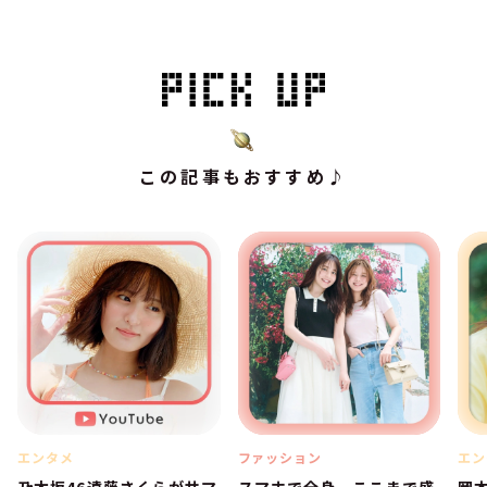
この記事もおすすめ♪
エンタメ
ファッション
エン
乃木坂46遠藤さくらがサマ
スマホで全身、ここまで盛
岡