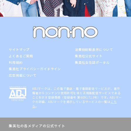
サイトマップ
消費税総額表示について
よくあるご質問
集英社公式サイト
利用規約
集英社女性誌ポータル
集英社プライバシーガイドライン
広告掲載について
ABJマークは、この電子書店・電子書籍配信サービスが、著作
権者からコンテンツ使用許可を得た正規版配信サービスである
ことを示す登録商標（登録番号 第6091713号）です。ABJマー
クの詳細、ABJマークを掲示しているサービスの一覧は
こち
ら
。
集英社の各メディアの公式サイト