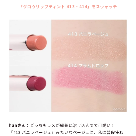
「グロウリップティント 413・414」をスウォッチ
hanさん：
どっちもラメが繊細に溶け込んでて可愛い！
「413 バニラベージュ」みたいなベージュは、私は普段使わ