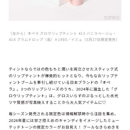
（左から）オペラ グロウリップティント 413 バニラベージュ・
414 プラムドロップ（各）￥1980／イミュ（5月27日限定発売）
ティントならではの色もちと潤いを両立させたスティック式
のリップティントが爆発的ヒットとなり、今もなおリップテ
ィントブームを牽引し続けている日本ブランドの『オペ
ラ』。3つのリップシリーズのうち、2024年に誕生した「グ
ロウリップティント」は、グロスいらずのぷるっとした水光
ツヤ質感が写真映えすることから大人気アイテムに♡
毎シーズン発売される限定色は情報解禁時から注目を集め、
2026年夏には甘さ控えめのキャンディをイメージしたミュー
テッドトーンの限定カラーがお目見え！ クールなきらめきを