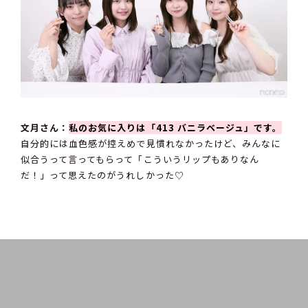
文月さん：
私のお気に入りは「413 バニラベージュ」です。
自分的には血色感が控えめで見慣れなかったけど、みんなに
似合うって言ってもらって「こういうリップもありなん
だ！」って思えたのがうれしかった♡
なーさん：
私は「414 プラムドロップ」が気に入りました。
シルバーラメとプラムカラーのバランスがすごく好み。途中
で飲み物を飲んで口元を拭いてもまだ血色感が残ってる、キ
ープ力も最高！