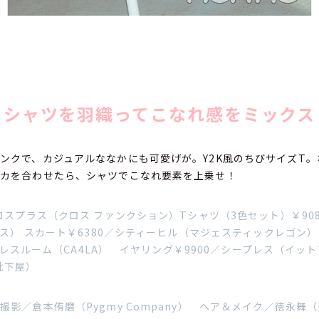
シャツを羽織ってこなれ感をミックス
ンクで、カジュアルななかにも可愛げが。Y2K風のちびサイズT
スカを合わせたら、シャツでこなれ要素を上乗せ！
ロスプラス（クロス ファンクション）Tシャツ（3色セット）￥908
ミス） スカート￥6380／シティーヒル（マジェスティックレゴン）
A プレスルーム（CA4LA） イヤリング￥9900／シープレス（イ
（靴下屋）
影／倉本侑磨（Pygmy Company） ヘア＆メイク／徳永舞（