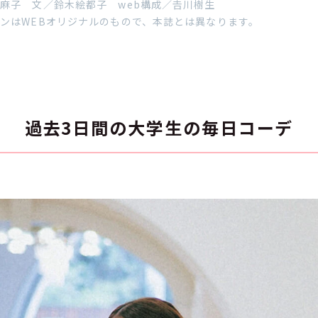
麻子 文／鈴木絵都子 web構成／𠮷川樹生
ンはWEBオリジナルのもので、本誌とは異なります。
過去3日間の大学生の毎日コーデ