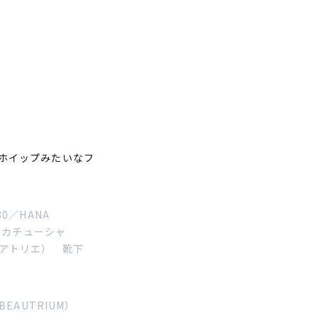
。ホイップみたいなフ
0／HANA
 カチューシャ
ットアトリエ） 靴下
BEAUTRIUM）