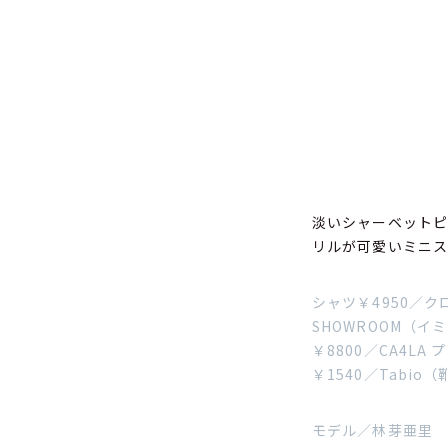
淡いシャーベットピ
リルが可愛いミニ
シャツ￥4950／ク
SHOWROOM（イ
￥8800／CA4L
￥1540／Tabio
モデル／林芽亜里 撮