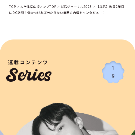
TOP
大学生活応援ノンノTOP
就活ジャーナル2025
【就活】教員2年目
にOG訪問！働かなければ分からない業界の内情をインタビュー！
連載コンテンツ
1
Series
9