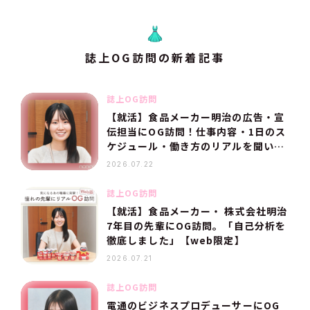
誌上OG訪問の新着記事
誌上OG訪問
【就活】食品メーカー明治の広告・宣
伝担当にOG訪問！仕事内容・1日のス
ケジュール・働き方のリアルを聞いて
みた
2026.07.22
誌上OG訪問
【就活】食品メーカー・ 株式会社明治
7年目の先輩にOG訪問。「自己分析を
徹底しました」【web限定】
2026.07.21
誌上OG訪問
電通のビジネスプロデューサーにOG