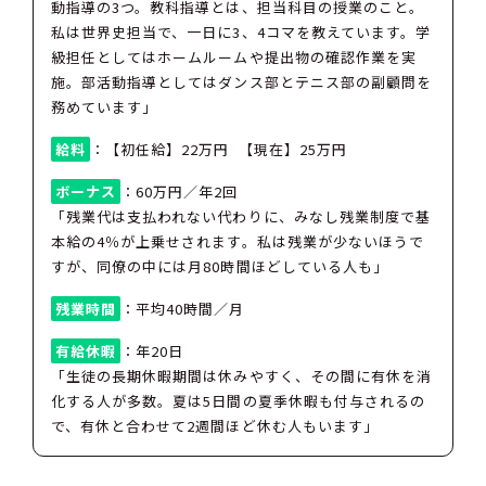
動指導の3つ。教科指導とは、担当科目の授業のこと。
私は世界史担当で、一日に3、4コマを教えています。学
級担任としてはホームルームや提出物の確認作業を実
施。部活動指導としてはダンス部とテニス部の副顧問を
務めています」
給料
：【初任給】22万円 【現在】25万円
ボーナス
：60万円／年2回
「残業代は支払われない代わりに、みなし残業制度で基
本給の4％が上乗せされます。私は残業が少ないほうで
すが、同僚の中には月80時間ほどしている人も」
残業時間
：平均40時間／月
有給休暇
：年20日
「生徒の長期休暇期間は休みやすく、その間に有休を消
化する人が多数。夏は5日間の夏季休暇も付与されるの
で、有休と合わせて2週間ほど休む人もいます」