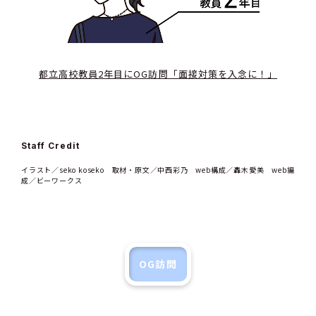
都立高校教員2年目にOG訪問「面接対策を入念に！」
Staff Credit
イラスト／seko koseko 取材・原文／中西彩乃 web構成／轟木愛美 web編
成／ビーワークス
OG訪問