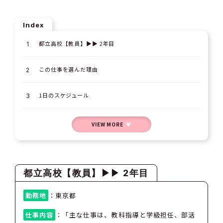
Index
都立高校【教員】▶︎▶︎ 2年目
この仕事を選んだ理由
1日のスケジュール
VIEW MORE
都立高校
【教員】
▶︎▶︎ 2年目
勤務地
：東京都
仕事内容
：「主な仕事は、教科指導と学級担任、部活