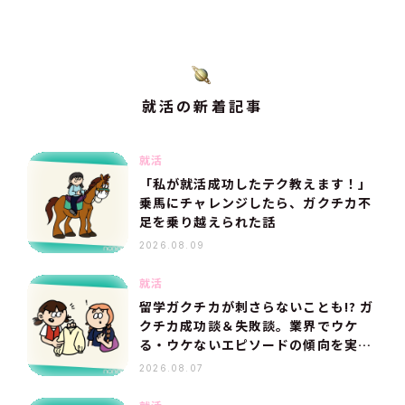
就活の新着記事
就活
「私が就活成功したテク教えます！」
乗馬にチャレンジしたら、ガクチカ不
足を乗り越えられた話
2026.08.09
就活
留学ガクチカが刺さらないことも!? ガ
クチカ成功談＆失敗談。業界でウケ
る・ウケないエピソードの傾向を実体
験からレポ
2026.08.07