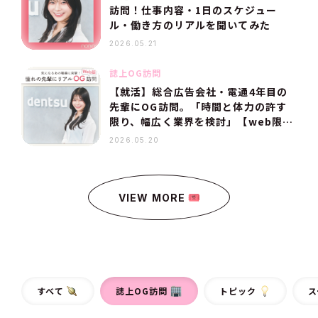
訪問！仕事内容・1日のスケジュー
ル・働き方のリアルを聞いてみた
2026.05.21
誌上OG訪問
【就活】総合広告会社・電通4年目の
先輩にOG訪問。「時間と体力の許す
限り、幅広く業界を検討」【web限
定】
2026.05.20
VIEW MORE
すべて
誌上OG訪問
トピック
ス