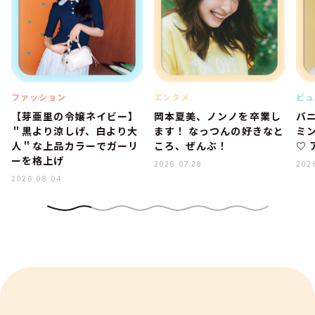
ファッション
エンタメ
ビュ
【芽亜里の令嬢ネイビー】
岡本夏美、ノンノを卒業し
バ
＂黒より涼しげ、白より大
ます！ なっつんの好きなと
ミ
人＂な上品カラーでガーリ
ころ、ぜんぶ！
♡
ーを格上げ
2026.07.28
202
2026.08.04