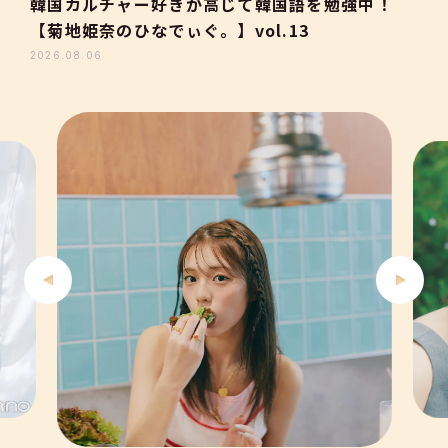
韓国カルチャー好きが高じて韓国語を勉強中！
【菊地姫奈のひなでぃぐ。】vol.13
3
2026.08.06
4
5
6
7
8