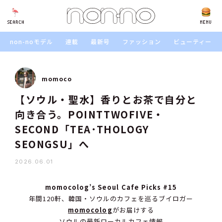
SEARCH
SEARCH
MENU
non-noモデル
連載
最新号
ファッション
ビューティー
momoco
【ソウル・聖水】香りとお茶で自分と
向き合う。POINTTWOFIVE・
SECOND「TEA·THOLOGY
SEONGSU」へ
2026.06.01
momocolog’s Seoul Cafe Picks #15
年間120軒、韓国・ソウルのカフェを巡るブイロガー
momocolog
がお届けする
ソウルの最新ローカルカフェ情報