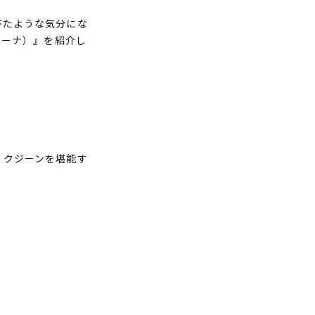
びたような気分にな
ビーナ）』を紹介し
・クジーンを堪能す