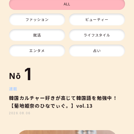
ALL
ファッション
ビューティー
9
就活
ライフスタイル
10
エンタメ
占い
1
Nō
2
連載
韓国カルチャー好きが高じて韓国語を勉強中！
【菊地姫奈のひなでぃぐ。】vol.13
3
2026.08.06
4