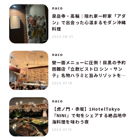
naco
泉岳寺・高輪｜隠れ家一軒家「アダ
ン」で出会った心温まるモダン沖縄
料理
2026.08.01
naco
壁一面メニューに圧倒！目黒の予約
困難店「立飲ビストロ シン・サン
テ」名物ハラミと旨みリゾットを実
食
2026.07.18
naco
【虎ノ門・赤坂】1HotelTokyo
『NINI』で旬をシェアする絶品地中
海料理を味わう夜
2026.07.13