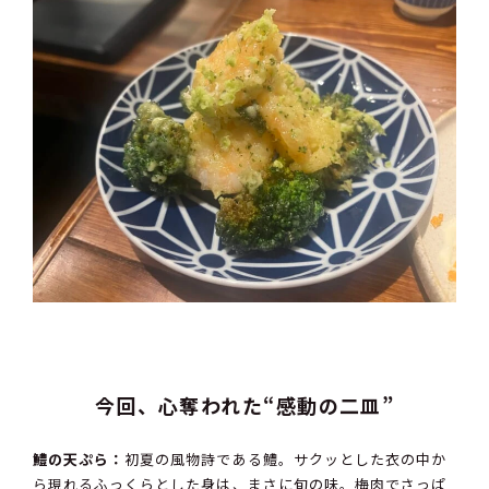
今回、心奪われた“感動の二皿”
鱧の天ぷら：
初夏の風物詩である鱧。サクッとした衣の中か
ら現れるふっくらとした身は、まさに旬の味。梅肉でさっぱ