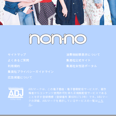
サイトマップ
消費税総額表示について
よくあるご質問
集英社公式サイト
利用規約
集英社女性誌ポータル
集英社プライバシーガイドライン
広告掲載について
ABJマークは、この電子書店・電子書籍配信サービスが、著作
権者からコンテンツ使用許可を得た正規版配信サービスである
ことを示す登録商標（登録番号 第6091713号）です。ABJマー
クの詳細、ABJマークを掲示しているサービスの一覧は
こち
ら
。