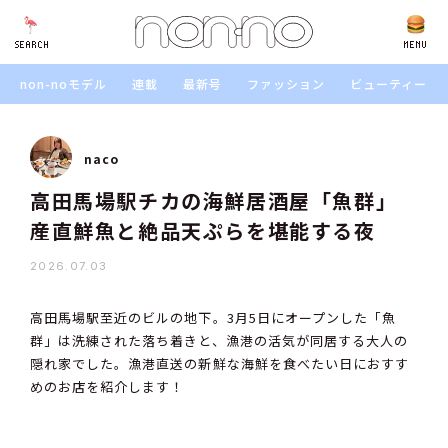
SEARCH
SEARCH
MENU
non-noモデル
連載
最新号
ファッション
ビューティー
naco
高田馬場駅チカの海鮮居酒屋「魚群」
産直鮮魚と絶品天ぷらを堪能する夜
2026.07.03
高田馬場駅至近のビルの地下。3月5日にオープンした「魚
群」は洗練された落ち着きと、漁港の活気が同居する大人の
隠れ家でした。漁港直送の新鮮な海鮮を食べたい日におすす
めのお店を紹介します！