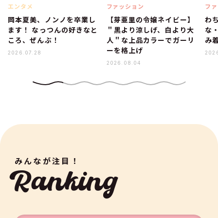
エンタメ
ファッション
ファ
岡本夏美、ノンノを卒業し
【芽亜里の令嬢ネイビー】
わ
ます！ なっつんの好きなと
＂黒より涼しげ、白より大
な
ころ、ぜんぶ！
人＂な上品カラーでガーリ
み着
ーを格上げ
2026.07.28
202
2026.08.04
みんなが注目！
Ranking