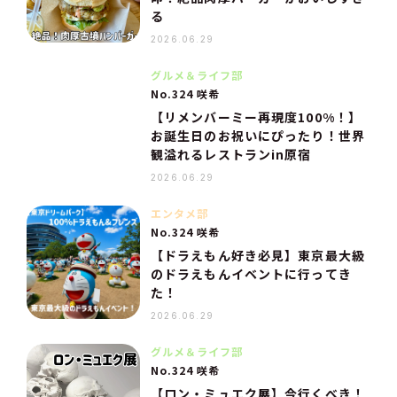
る
2026.06.29
グルメ＆ライフ部
No.324 咲希
【リメンバーミー再現度100%！】
お誕生日のお祝いにぴったり！世界
観溢れるレストランin原宿
2026.06.29
エンタメ部
No.324 咲希
【ドラえもん好き必見】東京最大級
のドラえもんイベントに行ってき
た！
2026.06.29
グルメ＆ライフ部
No.324 咲希
【ロン・ミュエク展】今行くべき！