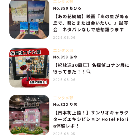
エンタメ部
No.350 ちひろ
【あの花続編】映画『あの星が降る
丘で、君とまた出会いたい。』試写
会｜ネタバレなしで感想語ります
2026.08.06
エンタメ部
No.393 あや
【祝放送30周年】名探偵コナン展に
行ってきた！！🔍
2026.08.06
エンタメ部
No.332 りお
【日本初上陸！】サンリオキャラク
ターズエキシビション Hotel Flori
a体験レポ！
2026.08.05