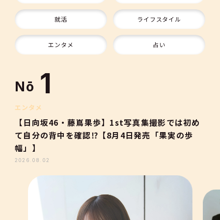
9
就活
ライフスタイル
10
エンタメ
占い
1
Nō
2
エンタメ
【日向坂46・藤嶌果歩】1st写真集撮影では初め
て自分の背中を確認⁉【8月4日発売「果実の歩
3
幅」】
2026.08.02
4
5