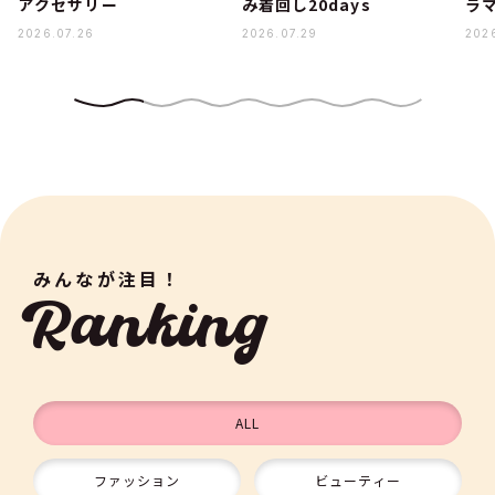
アクセサリー
み着回し20days
ラ
2026.07.26
2026.07.29
202
みんなが注目！
Ranking
ALL
ファッション
ビューティー