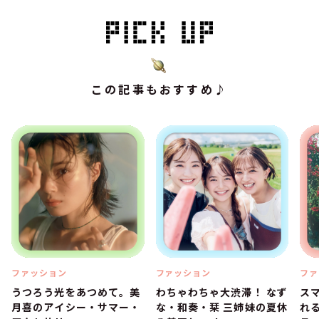
この記事もおすすめ♪
ファッション
ファッション
ファ
うつろう光をあつめて。美
わちゃわちゃ大渋滞！ なず
ス
月喜のアイシー・サマー・
な・和奏・栞 三姉妹の夏休
れ