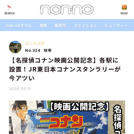
SEARCH
SEARCH
MENU
non-noモデル
連載
最新号
ファッション
ビューティー
エンタメ部
咲希
No.324
【名探偵コナン映画公開記念】各駅に
設置！JR東日本コナンスタンラリーが
今アツい
2026.05.10