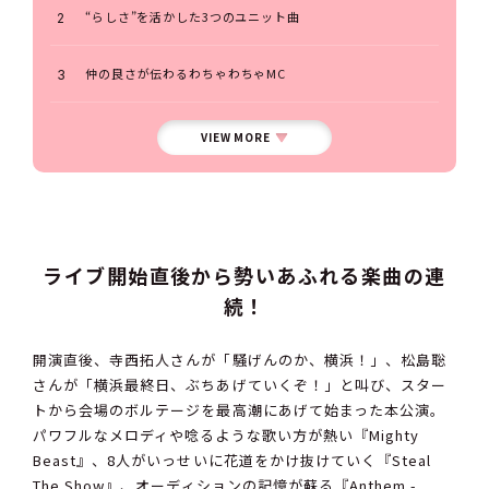
“らしさ”を活かした3つのユニット曲
仲の良さが伝わるわちゃわちゃMC
VIEW MORE
ライブ開始直後から勢いあふれる楽曲の連
続！
開演直後、寺西拓人さんが「騒げんのか、横浜！」、松島聡
さんが「横浜最終日、ぶちあげていくぞ！」と叫び、スター
トから会場のボルテージを最高潮にあげて始まった本公演。
パワフルなメロディや唸るような歌い方が熱い『Mighty
Beast』、8人がいっせいに花道をかけ抜けていく『Steal
The Show』、オーディションの記憶が蘇る『Anthem -