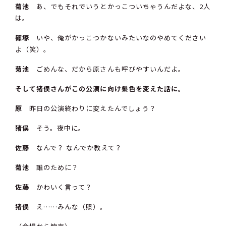
菊池
あ、でもそれでいうとかっこついちゃうんだよな、2人
は。
篠塚
いや、俺がかっこつかないみたいなのやめてください
よ（笑）。
菊池
ごめんな、だから原さんも呼びやすいんだよ。
そして猪俣さんがこの公演に向け髪色を変えた話に。
原
昨日の公演終わりに変えたんでしょう？
猪俣
そう。夜中に。
佐藤
なんで？ なんでか教えて？
菊池
誰のために？
佐藤
かわいく言って？
猪俣
え……みんな（照）。