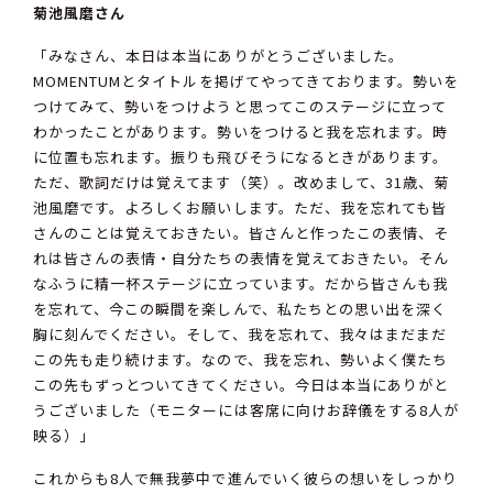
菊池風磨さん
「みなさん、本日は本当にありがとうございました。
MOMENTUMとタイトルを掲げてやってきております。勢いを
つけてみて、勢いをつけようと思ってこのステージに立って
わかったことがあります。勢いをつけると我を忘れます。時
に位置も忘れます。振りも飛びそうになるときがあります。
ただ、歌詞だけは覚えてます（笑）。改めまして、31歳、菊
池風磨です。よろしくお願いします。ただ、我を忘れても皆
さんのことは覚えておきたい。皆さんと作ったこの表情、そ
れは皆さんの表情・自分たちの表情を覚えておきたい。そん
なふうに精一杯ステージに立っています。だから皆さんも我
を忘れて、今この瞬間を楽しんで、私たちとの思い出を深く
胸に刻んでください。そして、我を忘れて、我々はまだまだ
この先も走り続けます。なので、我を忘れ、勢いよく僕たち
この先もずっとついてきてください。今日は本当にありがと
うございました（モニターには客席に向けお辞儀をする8人が
映る）」
これからも8人で無我夢中で進んでいく彼らの想いをしっかり