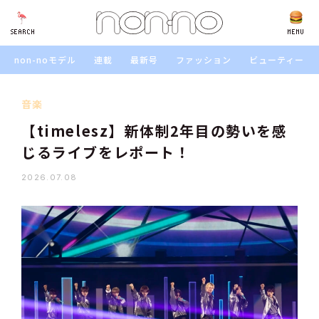
SEARCH
SEARCH
MENU
non-noモデル
連載
最新号
ファッション
ビューティー
音楽
【timelesz】新体制2年目の勢いを感
じるライブをレポート！
2026.07.08