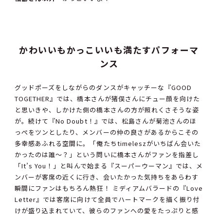
かわいいもかっこいいも満たすパフォーマ
ンス
グッドポーズをしながらのダンスがキャッチーな『GOOD
TOGETHER』では、橋本さんが猪俣さんにチュー顔を向けた
と思いきや、しかけた側の橋本さんの方が照れくさそうな姿
が。続けて『No Doubt！』では、松島さんが菊池さんのほ
っぺをツンとしたり、メンバーの仲の良さがあるからこその
多幸感あふれる空間に。「俺たちtimeleszがいちばん会いた
かったのは誰〜？」という問いに橋本さんがファンを指差し
「It’s You！」と叫んで始まる『スーパーウーマン』では、メ
ンバーが客席の近くに行き、会いたかった気持ちをあらわす
瞬間にファンはもちろん熱狂！ ミディアムバラードの『Love
Letter』では客席に向けて全員でハートマークを描く振り付
けが盛り込まれていて、彼らのファンへの愛をたっぷりと感