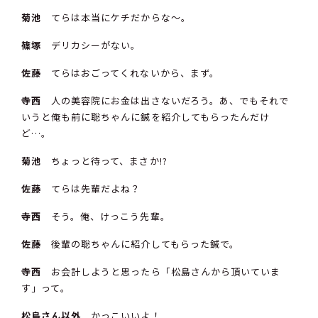
菊池
てらは本当にケチだからな〜。
篠塚
デリカシーがない。
佐藤
てらはおごってくれないから、まず。
寺西
人の美容院にお金は出さないだろう。あ、でもそれで
いうと俺も前に聡ちゃんに鍼を紹介してもらったんだけ
ど…。
菊池
ちょっと待って、まさか!?
佐藤
てらは先輩だよね？
寺西
そう。俺、けっこう先輩。
佐藤
後輩の聡ちゃんに紹介してもらった鍼で。
寺西
お会計しようと思ったら「松島さんから頂いていま
す」って。
松島さん以外
かっこいいよ！