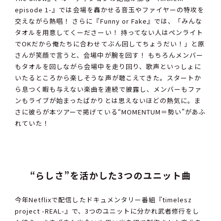
episode 1-』では会場を轟かせる音玉やファイヤーの特攻を
交えながら熱唱！ さらに『Funny or Fake』では、「みんな
タオルを用意してくーださーい！ 持ってない人はペンライト
でOKだから俺たちに合わせてぶん回してちょうだい！」と原
さんが笑顔で言うと、会場中が腕を回す！ もちろんメンバー
もタオルを回しながら会場中を走り回り、歌声といっしょに
いたるところから楽しそうな声が聴こえてきた。スタートか
ら息つく暇も与えない楽曲を連続で披露し、メンバーもファ
ンもライブが始まったばかりとは思えないほどの熱気に。ま
さに彼らが本ツアーで掲げている“MOMENTUM＝勢い”があふ
れていた！
“らしさ”を活かした3つのユニット曲
今年Netflixで配信したドキュメンタリー番組『timelesz
project -REAL-』で、3つのユニットに分かれ武者修行をし