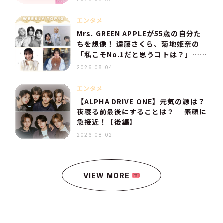
エンタメ
Mrs. GREEN APPLEが55歳の自分た
ちを想像！ 遠藤さくら、菊地姫奈の
「私こそNo.1だと思うコトは？」…
【人気記事TOP10】
2026.08.04
エンタメ
【ALPHA DRIVE ONE】元気の源は？
夜寝る前最後にすることは？ …素顔に
急接近！【後編】
2026.08.02
VIEW MORE