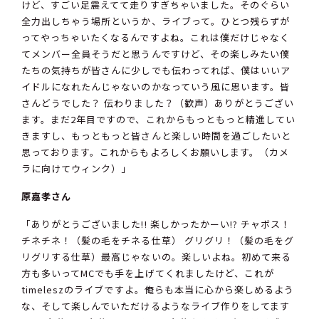
けど、すごい足震えてて走りすぎちゃいました。そのぐらい
全力出しちゃう場所というか、ライブって。ひとつ残らずが
ってやっちゃいたくなるんですよね。これは僕だけじゃなく
てメンバー全員そうだと思うんですけど、その楽しみたい僕
たちの気持ちが皆さんに少しでも伝わってれば、僕はいいア
イドルになれたんじゃないのかなっていう風に思います。皆
さんどうでした？ 伝わりました？（歓声）ありがとうござい
ます。まだ2年目ですので、これからもっともっと精進してい
きますし、もっともっと皆さんと楽しい時間を過ごしたいと
思っております。これからもよろしくお願いします。（カメ
ラに向けてウィンク）」
原嘉孝さん
「ありがとうございました!! 楽しかったかーい!? チャボス！
チネチネ！（髪の毛をチネる仕草） グリグリ！（髪の毛をグ
リグリする仕草）最高じゃないの。楽しいよね。初めて来る
方も多いってMCでも手を上げてくれましたけど、これが
timeleszのライブですよ。俺らも本当に心から楽しめるよう
な、そして楽しんでいただけるようなライブ作りをしてます