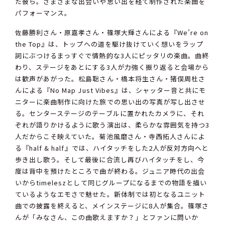
た彼ら。さまざまな出会いや思い出を経て制作された楽曲を
パフォーマンス。
佐藤勝利さん・原嘉孝さん・篠塚大輝さんによる『We’re on
the Top』は、トップへの道を駆け抜けていく想いをラップ
詞にぶつけるまっすぐで情熱的な3人にピッタリの楽曲。曲終
わり、ステージをあとにする3人が力強く振り返ると会場から
は歓声があがった。松島聡さん・橋本将生さん・猪俣周杜さ
んによる『No Map Just Vibes』は、シャッター音と共にモ
ニターに楽曲制作に向けた旅での思い出の写真が写し出させ
る。センターステージのテーブルに置かれたカメラに、それ
ぞれが語りかけるように歌う演出は、柔らかな雰囲気を持つ3
人だからこそ映えていた。菊池風磨さん・寺西拓人さんによ
る『half & half』では、ハイタッチをした2人が反対方向へと
歩き出し歌う。そして最後に合流し再びハイタッチをし、今
度は背中を預けたところで曲が終わる。ジュニア時代の出会
いからtimeleszとして同じグループになるまでの物語を描い
ているようなエモさで魅せた。新体制では初となるユニット
曲での披露を終えると、メインステージに8人が集合。篠塚さ
んが「みなさん、この曲歌えますか？」とファンに問いか