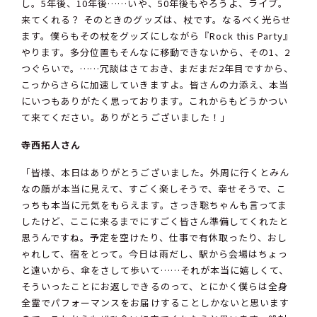
し。5年後、10年後……いや、50年後もやろうよ、ライブ。
来てくれる？ そのときのグッズは、杖です。なるべく光らせ
ます。僕らもその杖をグッズにしながら『Rock this Party』
やります。多分位置もそんなに移動できないから、その1、2
つぐらいで。……冗談はさておき、まだまだ2年目ですから、
こっからさらに加速していきますよ。皆さんの力添え、本当
にいつもありがたく思っております。これからもどうかつい
て来てください。ありがとうございました！」
寺西拓人さん
「皆様、本日はありがとうございました。外周に行くとみん
なの顔が本当に見えて、すごく楽しそうで、幸せそうで、こ
っちも本当に元気をもらえます。さっき聡ちゃんも言ってま
したけど、ここに来るまでにすごく皆さん準備してくれたと
思うんですね。予定を空けたり、仕事で有休取ったり、おし
ゃれして、宿をとって。今日は雨だし、駅から会場はちょっ
と遠いから、傘をさして歩いて……それが本当に嬉しくて、
そういったことにお返しできるのって、とにかく僕らは全身
全霊でパフォーマンスをお届けすることしかないと思います