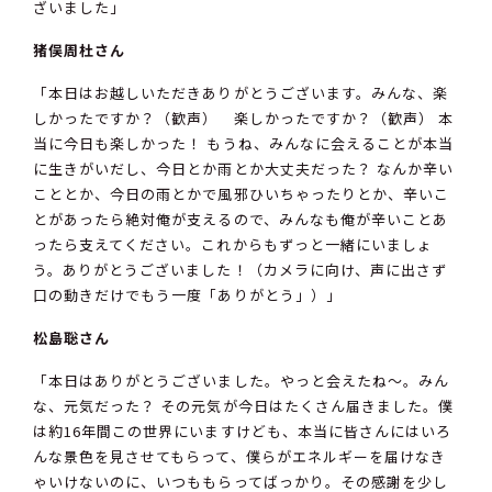
ざいました」
猪俣周杜さん
「本日はお越しいただきありがとうございます。みんな、楽
しかったですか？（歓声） 楽しかったですか？（歓声） 本
当に今日も楽しかった！ もうね、みんなに会えることが本当
に生きがいだし、今日とか雨とか大丈夫だった？ なんか辛い
こととか、今日の雨とかで風邪ひいちゃったりとか、辛いこ
とがあったら絶対俺が支えるので、みんなも俺が辛いことあ
ったら支えてください。これからもずっと一緒にいましょ
う。ありがとうございました！（カメラに向け、声に出さず
口の動きだけでもう一度「ありがとう」）」
松島聡さん
「本日はありがとうございました。やっと会えたね〜。みん
な、元気だった？ その元気が今日はたくさん届きました。僕
は約16年間この世界にいますけども、本当に皆さんにはいろ
んな景色を見させてもらって、僕らがエネルギーを届けなき
ゃいけないのに、いつももらってばっかり。その感謝を少し