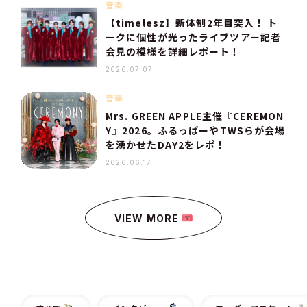
音楽
【timelesz】新体制2年目突入！ ト
ークに個性が光ったライブツアー記者
会見の模様を詳細レポート！
2026.07.07
音楽
Mrs. GREEN APPLE主催『CEREMON
Y』2026。ふるっぱーやTWSらが会場
を湧かせたDAY2をレポ！
2026.06.17
VIEW MORE